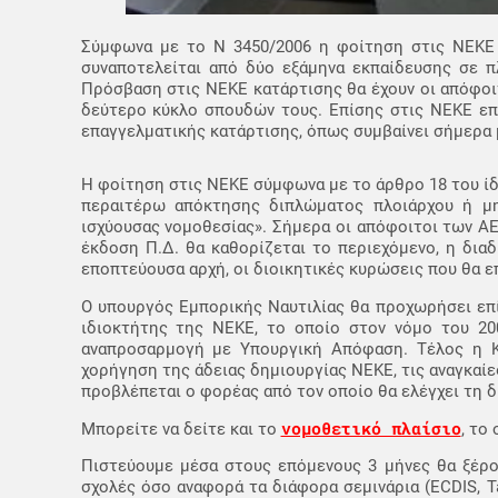
Σύμφωνα με το Ν 3450/2006 η φοίτηση στις ΝΕΚΕ 
συναποτελείται από δύο εξάμηνα εκπαίδευσης σε πλ
Πρόσβαση στις ΝΕΚΕ κατάρτισης θα έχουν οι απόφοιτ
δεύτερο κύκλο σπουδών τους. Επίσης στις ΝΕΚΕ επ
επαγγελματικής κατάρτισης, όπως συμβαίνει σήμερα 
Η φοίτηση στις ΝΕΚΕ σύμφωνα με το άρθρο 18 του ίδ
περαιτέρω απόκτησης διπλώματος πλοιάρχου ή μηχ
ισχύουσας νομοθεσίας». Σήμερα οι απόφοιτοι των ΑΕ
έκδοση Π.Δ. θα καθορίζεται το περιεχόμενο, η δια
εποπτεύουσα αρχή, οι διοικητικές κυρώσεις που θα ε
Ο υπουργός Εμπορικής Ναυτιλίας θα προχωρήσει επ
ιδιοκτήτης της ΝΕΚΕ, το οποίο στον νόμο του 20
αναπροσαρμογή με Υπουργική Απόφαση. Τέλος η Κο
χορήγηση της άδειας δημιουργίας ΝΕΚΕ, τις αναγκαίε
προβλέπεται ο φορέας από τον οποίο θα ελέγχει τη δ
νομοθετικό πλαίσιο
Μπορείτε να δείτε και το
, το
Πιστεύουμε μέσα στους επόμενους 3 μήνες θα ξέρο
σχολές όσο αναφορά τα διάφορα σεμινάρια (ECDIS, Tan