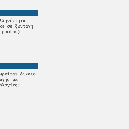
λληνόκτητο
κε σε ζωντανή
 photos)
ωρείται δίκαιο
ωγής με
ολογίες;