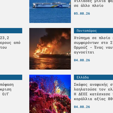
χιλιάδες μίλια φο
σε άλλο πλοίο
05.08.26
Ποντοπόρος
23,2
Χτύπημα σε πλοίο 
ερους από
συμφερόντων στο Σ
του
Ορμούζ - Ένας ναυ
αγνοείται
04.08.26
Ελλάδα
πόφαση
Σκάφος αναψυχής σ
κριση
λεηλατούσε τον ελ
 Ο/Γ
H ΔΕΟΣ κατέσχεσε 
κοράλλια αξίας 80
04.08.26