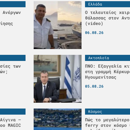
Ελλάδα
 Ανέργων
Ο τελευταίος χαιρ
θάλασσας στον Αντ
ίησης
(video)
06.08.26
Ακτοπλοϊα
σίες των
ΠΝΟ: Εξαγγελία κι
ών;
στη γραμμή Κέρκυρ
Ηγουμενίτσας
05.08.26
Κόσμος
Αίγινα –
Πώς το μεγαλύτερο
οο MAGIC
ferry στον κόσμο 