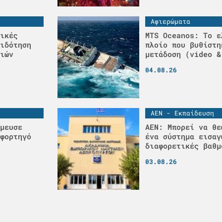
Αφιερώματα
ικές
MTS Oceanos: Το ε
ιδότηση
πλοίο που βυθίστη
ιών
μετάδοση (video &
04.08.26
ΑΕΝ - Εκπαίδευση
μευσε
ΑΕΝ: Μπορεί να θε
φορτηγό
ένα σύστημα εισαγ
διαφορετικές βαθμ
03.08.26