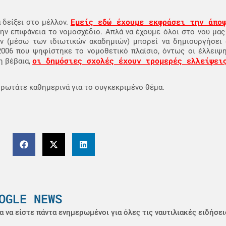
Εμείς εδώ έχουμε εκφράσει την άπο
 δείξει στο μέλλον.
ην επιφάνεια το νομοσχέδιο. Απλά να έχουμε όλοι στο νου μας 
ν (μέσω των ιδιωτικών ακαδημιών) μπορεί να δημιουργήσει
006 που ψηφίστηκε το νομοθετικό πλαίσιο, όντως οι έλλειψη
οι δημόσιες σχολές έχουν τρομερές ελλείψει
η βέβαια,
υ ρωτάτε καθημερινά για το συγκεκριμένο θέμα.
OGLE NEWS
α να είστε πάντα ενημερωμένοι για όλες τις ναυτιλιακές ειδήσει