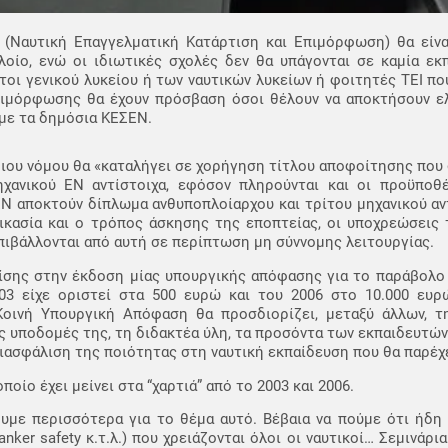
(Ναυτική Επαγγελματική Κατάρτιση και Επιμόρφωση) θα είνα
οίο, ενώ οι ιδιωτικές σχολές δεν θα υπάγονται σε καμία εκπ
οι γενικού λυκείου ή των ναυτικών λυκείων ή φοιτητές ΤΕΙ πο
ιμόρφωσης θα έχουν πρόσβαση όσοι θέλουν να αποκτήσουν ελ
με τα δημόσια ΚΕΣΕΝ.
ιου νόμου θα «καταλήγει σε χορήγηση τίτλου αποφοίτησης που 
ανικού ΕΝ αντίστοιχα, εφόσον πληρούνται και οι προϋποθ
Ν αποκτούν δίπλωμα ανθυποπλοίαρχου και τρίτου μηχανικού αν
δικασία και ο τρόπος άσκησης της εποπτείας, οι υποχρεώσεις
πιβάλλονται από αυτή σε περίπτωση μη σύννομης λειτουργίας.
ίσης στην έκδοση μίας υπουργικής απόφασης για το παράβολο 
03 είχε οριστεί στα 500 ευρώ και του 2006 στο 10.000 ευ
ινή Υπουργική Απόφαση θα προσδιορίζει, μεταξύ άλλων, τη
ς υποδομές της, τη διδακτέα ύλη, τα προσόντα των εκπαιδευτών.
ιασφάλιση της ποιότητας στη ναυτική εκπαίδευση που θα παρέχ
 οποίο έχει μείνει στα “χαρτιά” από το 2003 και 2006.
υμε περισσότερα για το θέμα αυτό. Βέβαια να πούμε ότι ήδη 
ker safety κ.τ.λ.) που χρειάζονται όλοι οι ναυτικοί… Σεμινάρι