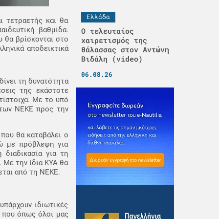
Ελλάδα
ι τετραετής και θα
αιδευτική βαθμίδα.
Ο τελευταίος
υ θα βρίσκονται στο
χαιρετισμός της
ληνικά αποδεικτικά
θάλασσας στον Αντώνη
Βιδάλη (video)
06.08.26
δίνει τη δυνατότητα
έσεις της εκάστοτε
τίστοιχα. Με το υπό
 των ΝΕΚΕ προς την
που θα καταβάλει ο
ρώ με πρόβλεψη για
 διαδικασία για τη
 Με την ίδια ΚΥΑ θα
εται από τη ΝΕΚΕ.
υπάρχουν ιδιωτικές
α που όπως όλοι μας