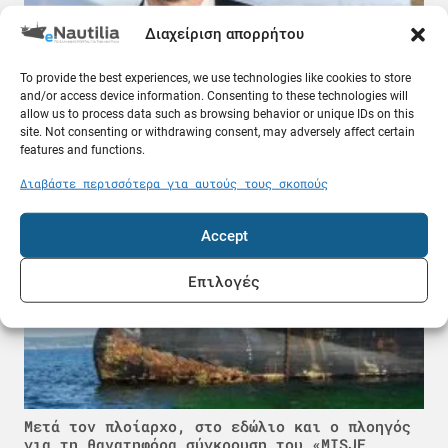
Διαχείριση απορρήτου
Δωρεά 150.000 ευρώ από τον κοινωφελή
To provide the best experiences, we use technologies like cookies to store
οργανισμό Deppy Vasileiadis στις οικογένειες
and/or access device information. Consenting to these technologies will
των τριών πεσόντων πυροσβεστών
allow us to process data such as browsing behavior or unique IDs on this
site. Not consenting or withdrawing consent, may adversely affect certain
08.08.26
features and functions.
Ποντοπόρος
Διαβάστε περισσότερα για αυτούς τους σκοπούς
Accept
Επιλογές
Μετά τον πλοίαρχο, στο εδώλιο και ο πλοηγός
για τη θανατηφόρα σύγκρουση του «MISJE