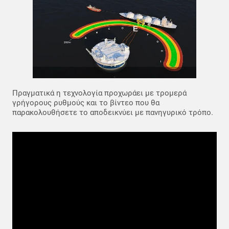
Πραγματικά η τεχνολογία προχωράει με τρομερά
γρήγορους ρυθμούς και το βίντεο που θα
παρακολουθήσετε το αποδεικνύει με πανηγυρικό τρόπο.