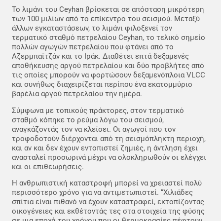
Το λιμάνι του Ceyhan βρίσκεται σε απόσταση μικρότερη
των 100 μιλίων από το επίκεντρο του σεισμού. Μεταξύ
άλλων εγκαταστάσεων, το λιμάνι φιλοξενεί τον
τερματικό σταθμό πετρελαίου Ceyhan, το τελικό σημείο
πολλών αγωγών πετρελαίου που φτάνει από το
Αζερμπαϊτζάν και το Ιράκ. Διαθέτει επτά δεξαμενές
αποθήκευσης αργού πετρελαίου και δύο προβλήτες από
τις οποίες μπορούν να φορτώσουν δεξαμενόπλοια VLCC
και συνήθως διαχειρίζεται περίπου ένα εκατομμύριο
βαρέλια αργού πετρελαίου την ημέρα.
Σύμφωνα με τοπικούς πράκτορες, στον τερματικό
σταθμό κόπηκε το ρεύμα λόγω του σεισμού,
αναγκάζοντάς τον να κλείσει. Οι αγωγοί που τον
τροφοδοτούν διέρχονται από τη σεισμόπληκτη περιοχή,
και αν και δεν έχουν εντοπιστεί ζημιές, η άντληση έχει
ανασταλεί προσωρινά μέχρι να ολοκληρωθούν οι ελέγχει
και οι επιθεωρήσεις.
Η ανθρωπιστική καταστροφή μπορεί να χρειαστεί πολύ
περισσότερο χρόνο για να αντιμετωπιστεί. “Χιλιάδες
σπίτια είναι πιθανό να έχουν καταστραφεί, εκτοπίζοντας
οικογένειες και εκθέτοντάς τες στα στοιχεία της φύσης
σε μια εποχή του χρόνου που οι θερμοκρασίες πέφτουν