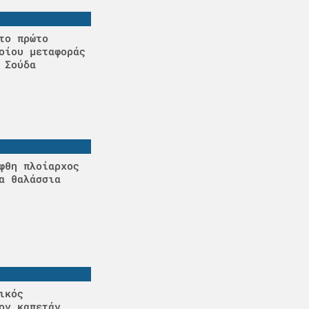
το πρώτο
οίου μεταφοράς
 Σούδα
φθη πλοίαρχος
α θαλάσσια
ικός
ον καπετάν