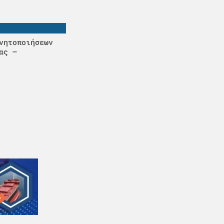
νητοποιήσεων
ας –