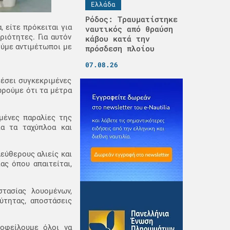
Ελλάδα
Ρόδος: Τραυματίστηκε
 είτε πρόκειται για
ναυτικός από θραύση
ριότητες. Για αυτόν
κάβου κατά την
ούμε αντιμέτωποι με
πρόσδεση πλοίου
07.08.26
θέσει συγκεκριμένες
ωρούμε ότι τα μέτρα
μένες παραλίες της
α τα ταχύπλοα και
εύθερους αλιείς και
ς όπου απαιτείται,
τασίας λουομένων,
ύτητας, αποστάσεις
οφείλουμε όλοι να