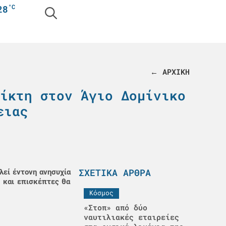
°C
28
← ΑΡΧΙΚΗ
ίκτη στον Άγιο Δομίνικο
ειας
ΣΧΕΤΙΚΆ ΆΡΘΡΑ
λεί έντονη ανησυχία
ς και επισκέπτες θα
Κόσμος
«Στοπ» από δύο
ναυτιλιακές εταιρείες