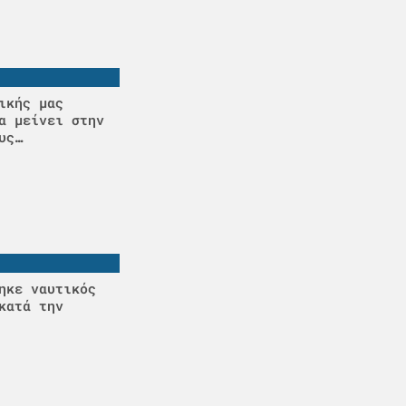
ικής μας
α μείνει στην
υς…
ηκε ναυτικός
κατά την