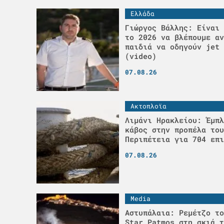
Ελλάδα
Γιώργος Βάλλης: Είναι 
το 2026 να βλέπουμε αν
παιδιά να οδηγούν jet 
(video)
07.08.26
Ακτοπλοϊα
Λιμάνι Ηρακλείου: Έμπλ
κάβος στην προπέλα του
Περιπέτεια για 704 επι
07.08.26
Media
Αστυπάλαια: Ρεμέτζο το
Star Patmos στη σκιά τ