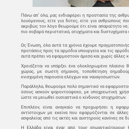
Πάνω απ’ όλα, μας ενδιαφέρει η προστασία της ανθρ
λουόμενους, είτε για δύτες, είτε για ανθρώπους π
ακριβώς τον λόγο θεωρούμε ότι είναι απαραίτητο να
πιο σοβαρά περιστατικά, ατυχήματα και δυστυχήματα 
Ως Ένωση, όλα αυτά τα χρόνια έχουμε πραγματοποιήσ
προτάσεις προς τα αρμόδια υπουργεία και τις αρμόδι
αυτά πρέπει να εφαρμοστούν άμεσα και χωρίς άλλες 
Χρειάζεται να υπάρξει ένα ολοκληρωμένο πλαίσιο 
χώρας, με σωστή σήμανση, τοποθέτηση σημαδούρ
ενισχυμένη παρουσία ελέγχων και ναυαγοσωστών.
Παράλληλα, θεωρούμε πολύ σημαντικό να εφαρμοστούν
όσους ασκούν ψαροντούφεκο, με υποχρεωτική χρήση
ώστε να μειωθεί ουσιαστικά ο κίνδυνος ατυχημάτων.
Επιπλέον, είναι αναγκαίο να προχωρήσει η εφαρ
αντίστοιχων με εκείνα που εφαρμόζονται σε άλλες
ασφαλείας από τις ακτές και αυστηρούς κανόνες σε δι
Η Ελλάδα είναι ένας από τους σημαντικότερους 