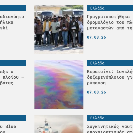
Ελλάδα
αδιανόητο
Πραγματοποιήθηκε 
ήλικα
δρομολόγιο του πλ
ski
μεταναστών από τη
07.08.26
Ελλάδα
εξε ο
Κερατσίνι: Συνελή
 πλοίου –
δεξαμενόπλοιου γι
βάτες
ρύπανση
07.08.26
Ελλάδα
υ Blue
Συγκινητικός ναυτ
ου
αποχαιρετισμός στ