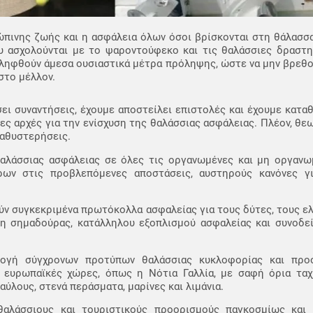
ώπινης ζωής και η ασφάλεια όλων όσοι βρίσκονται στη θάλασσα,
ου ασχολούνται με το ψαροντούφεκο και τις θαλάσσιες δραστη
 ληφθούν άμεσα ουσιαστικά μέτρα πρόληψης, ώστε να μην βρεθ
στο μέλλον.
ει συναντήσεις, έχουμε αποστείλει επιστολές και έχουμε κατα
ες αρχές για την ενίσχυση της θαλάσσιας ασφάλειας. Πλέον, θε
καθυστερήσεις.
θαλάσσιας ασφάλειας σε όλες τις οργανωμένες και μη οργανω
ων στις προβλεπόμενες αποστάσεις, αυστηρούς κανόνες γι
 συγκεκριμένα πρωτόκολλα ασφαλείας για τους δύτες, τους ελ
 σημαδούρας, κατάλληλου εξοπλισμού ασφαλείας και συνοδεία
μογή σύγχρονων προτύπων θαλάσσιας κυκλοφορίας και προσ
 ευρωπαϊκές χώρες, όπως η Νότια Γαλλία, με σαφή όρια ταχ
αύλους, στενά περάσματα, μαρίνες και λιμάνια.
θαλάσσιους και τουριστικούς προορισμούς παγκοσμίως και 