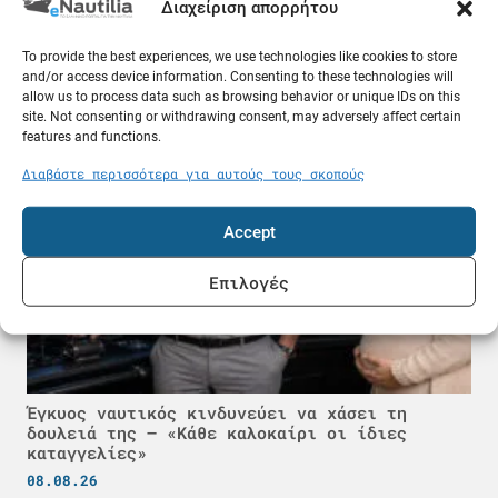
Διαχείριση απορρήτου
Δεξαμενόπλοιο VLCC πήρε 25 εκατ. δολάρια για
To provide the best experiences, we use technologies like cookies to store
να περάσει από το Ορμούζ
and/or access device information. Consenting to these technologies will
08.08.26
allow us to process data such as browsing behavior or unique IDs on this
site. Not consenting or withdrawing consent, may adversely affect certain
features and functions.
Ελλάδα
Διαβάστε περισσότερα για αυτούς τους σκοπούς
Accept
Επιλογές
Έγκυος ναυτικός κινδυνεύει να χάσει τη
δουλειά της – «Κάθε καλοκαίρι οι ίδιες
καταγγελίες»
08.08.26