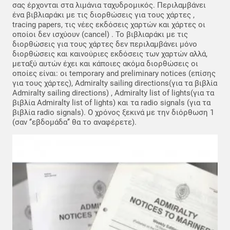
σας έρχονται στα λιμάνια ταχυδρομικός. Περιλαμβάνει
ένα βιβλιαράκι με τις διορθώσεις για τους χάρτες ,
tracing papers, τις νέες εκδόσεις χαρτών και χάρτες οι
οποίοι δεν ισχύουν (cancel) . Το βιβλιαράκι με τις
διορθώσεις για τους χάρτες δεν περιλαμβάνει μόνο
διορθώσεις και καινούριες εκδόσεις των χαρτών αλλά,
μεταξύ αυτών έχει και κάποιες ακόμα διορθώσεις οι
οποίες είναι: οι temporary and preliminary notices (επίσης
για τους χάρτες), Admiralty sailing directions(για τα βιβλία
Admiralty sailing directions) , Admiralty list of lights(για τα
βιβλία Admiralty list of lights) και τα radio signals (για τα
βιβλία radio signals). Ο χρόνος ξεκινά με την διόρθωση 1
(σαν ‘’εβδομάδα’’ θα το αναφέρετε).