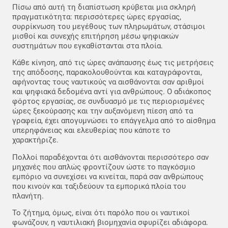
Πίσω από αυτή τη διαπίστωση κρύβεται μια σκληρή
πραγματικότητα: περισσότερες ώρες εργασίας,
συρρίκνωση του μεγέθους των πληρωμάτων, στάσιμοι
μισθοί και συνεχής επιτήρηση μέσω ψηφιακών
συστημάτων που εγκαθίστανται στα πλοία.
Κάθε κίνηση, από τις ώρες ανάπαυσης έως τις μετρήσεις
της απόδοσης, παρακολουθούνται και καταγράφονται,
αφήνοντας τους ναυτικούς να αισθάνονται σαν αριθμοί
και ψηφιακά δεδομένα αντί για ανθρώπους. Ο αδιάκοπος
φόρτος εργασίας, σε συνδυασμό με τις περιορισμένες
ώρες ξεκούρασης και την αυξανόμενη πίεση από τα
γραφεία, έχει απογυμνώσει το επάγγελμα από το αίσθημα
υπερηφάνειας και ελευθερίας που κάποτε το
χαρακτήριζε.
Πολλοί παραδέχονται ότι αισθάνονται περισσότερο σαν
μηχανές που απλώς φροντίζουν ώστε το παγκόσμιο
εμπόριο να συνεχίσει να κινείται, παρά σαν ανθρώπους
που κινούν και ταξιδεύουν τα εμπορικά πλοία του
πλανήτη.
Το ζήτημα, όμως, είναι ότι παρόλο που οι ναυτικοί
φωνάζουν, η ναυτιλιακή βιομηχανία σφυρίζει αδιάφορα.