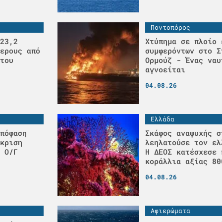
Ποντοπόρος
23,2
Χτύπημα σε πλοίο 
ερους από
συμφερόντων στο Σ
του
Ορμούζ - Ένας ναυ
αγνοείται
04.08.26
Ελλάδα
πόφαση
Σκάφος αναψυχής σ
κριση
λεηλατούσε τον ελ
 Ο/Γ
H ΔΕΟΣ κατέσχεσε 
κοράλλια αξίας 80
04.08.26
Αφιερώματα