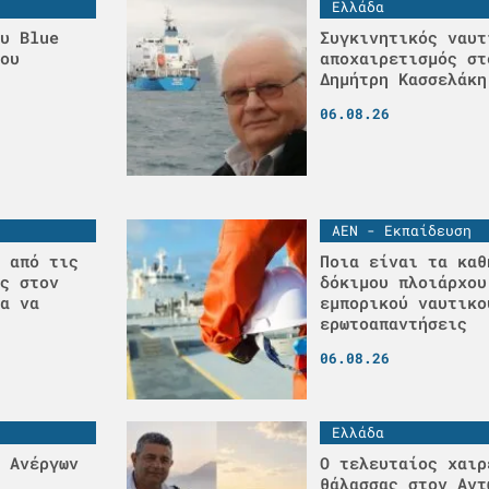
Ελλάδα
υ Blue
Συγκινητικός ναυτ
ου
αποχαιρετισμός στ
Δημήτρη Κασσελάκη
06.08.26
ΑΕΝ - Εκπαίδευση
 από τις
Ποια είναι τα καθ
ς στον
δόκιμου πλοιάρχου
α να
εμπορικού ναυτικο
ερωτοαπαντήσεις
06.08.26
Ελλάδα
 Ανέργων
Ο τελευταίος χαιρ
θάλασσας στον Αντ