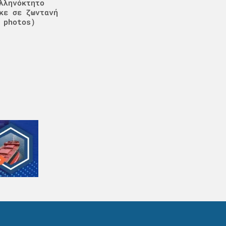
λληνόκτητο
κε σε ζωντανή
 photos)