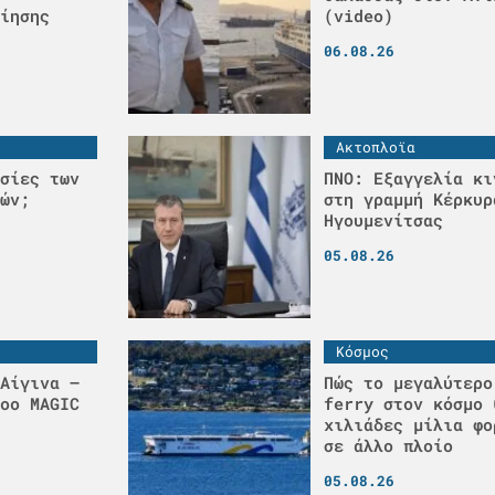
ίησης
(video)
06.08.26
Ακτοπλοϊα
σίες των
ΠΝΟ: Εξαγγελία κι
ών;
στη γραμμή Κέρκυρ
Ηγουμενίτσας
05.08.26
Κόσμος
Αίγινα –
Πώς το μεγαλύτερο
οο MAGIC
ferry στον κόσμο 
χιλιάδες μίλια φο
σε άλλο πλοίο
05.08.26