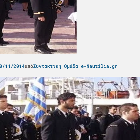
8/11/2014
από
Συντακτική Ομάδα e-Nautilia.gr