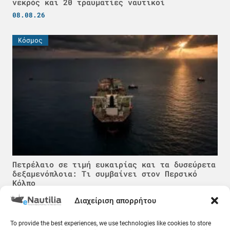
νεκρός και 20 τραυματίες ναυτικοί
08.08.26
Κόσμος
Πετρέλαιο σε τιμή ευκαιρίας και τα δυσεύρετα
δεξαμενόπλοια: Τι συμβαίνει στον Περσικό
Κόλπο
08.08.26
Διαχείριση απορρήτου
Ελλάδα
To provide the best experiences, we use technologies like cookies to store