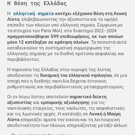
Η θέση της Ελλάδας
ελληνική σημαία
Η
κατέχει εξέχουσα θέση στη Λευκή
Λίστα
, επιβεβαιώνοντας την αξιοπιστία και το υψηλό
επίπεδο των πλοίων υπό ελληνική σημαία. Σύμφωνα με
τα στοιχεία του Paris MoU, στο διάστημα 2022–2024
πραγματοποιήθηκαν 599 επιθεωρήσεις, εκ των οποίων
μόνο 12 κατέληξαν σε κράτηση πλοίων
. Τα ποσοστά αυτά
καταδεικνύουν τη συστηματική συμμόρφωση της
ελληνικής σημαίας με τα διεθνή πρότυπα ασφαλείας και
περιβάλλοντος.
Η παρουσία της Ελλάδας στην κορυφή της λίστας
αποδεικνύει τη
δυναμική του ελληνικού νηολογίου
, σε μια
εποχή που η διεθνής ναυτιλία δέχεται έντονους
ρυθμιστικούς και περιβαλλοντικούς μετασχηματισμούς.
Οι εν λόγω λίστες αποτελούν
σημαντικό δείκτη
αξιοπιστίας
και
εμπορικής αξιολόγησης
για τις
ναυτιλιακές εταιρείες, τους ναυλωτές, τις ασφαλιστικές
και τις λιμενικές αρχές. Η κατάταξη σε
Λευκή ή Μαύρη
Λίστα
επηρεάζει άμεσα την εικόνα και τη λειτουργική
αποδοτικότητα των πλοίων, επηρεάζοντας μεταξύ άλλων: