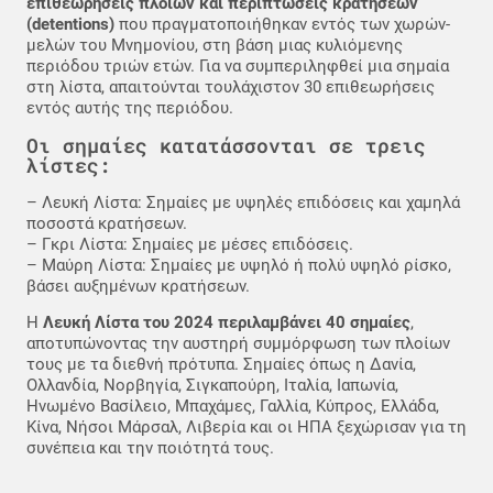
επιθεωρήσεις πλοίων και περιπτώσεις κρατήσεων
(detentions)
που πραγματοποιήθηκαν εντός των χωρών-
μελών του Μνημονίου, στη βάση μιας κυλιόμενης
περιόδου τριών ετών. Για να συμπεριληφθεί μια σημαία
στη λίστα, απαιτούνται τουλάχιστον 30 επιθεωρήσεις
εντός αυτής της περιόδου.
Οι σημαίες κατατάσσονται σε τρεις
λίστες:
– Λευκή Λίστα: Σημαίες με υψηλές επιδόσεις και χαμηλά
ποσοστά κρατήσεων.
– Γκρι Λίστα: Σημαίες με μέσες επιδόσεις.
– Μαύρη Λίστα: Σημαίες με υψηλό ή πολύ υψηλό ρίσκο,
βάσει αυξημένων κρατήσεων.
Η
Λευκή Λίστα του 2024 περιλαμβάνει 40 σημαίες
,
αποτυπώνοντας την αυστηρή συμμόρφωση των πλοίων
τους με τα διεθνή πρότυπα. Σημαίες όπως η Δανία,
Ολλανδία, Νορβηγία, Σιγκαπούρη, Ιταλία, Ιαπωνία,
Ηνωμένο Βασίλειο, Μπαχάμες, Γαλλία, Κύπρος, Ελλάδα,
Κίνα, Νήσοι Μάρσαλ, Λιβερία και οι ΗΠΑ ξεχώρισαν για τη
συνέπεια και την ποιότητά τους.