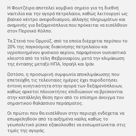
Η Φουτζέιρα αποτελεί κομβικό σημείο για τη διεθνή
ναυτιλία και την αγορά πετρελαίου, καθώς λειτουργεί ως
βασικό κέντρο ανεφοδιασμού, αλλαγής πληρωμάτων και
αναμονής για δεξαμενόπλοια που πρόκειται να εισέλθουν
στον Περσικό Κόλπο.
Τα Στενά του Ορμούζ, από τα οποία διέρχεται περίπου το
20% της παγκόσμιας διακίνησης πετρελαίου και
υγροποιημένου φυσικού αερίου, παραμένουν ουσιαστικά
κλειστά από τα τέλη Φεβρουαρίου, μετά την κλιμάκωση
της έντασης μεταξύ ΗΠΑ, Ισραήλ και Ιράν.
Ωστόσο, η προσωρινή συμφωνία αποκλιμάκωσης που
επετεύχθη τις τελευταίες ημέρες έχει πυροδοτήσει
έντονη κινητικότητα στην αγορά των δεξαμενόπλοιων,
καθώς αρκετοί πλοιοκτήτες επιδιώκουν να βρίσκονται
στην κατάλληλη θέση πριν από το επίσημο άνοιγμα του
σημαντικού θαλάσσιου περάσματος.
Οι πρώτοι που θα εισέλθουν στην περιοχή ενδέχεται να
επωφεληθούν από τα αυξημένα ναύλα, καθώς το
γεωπολιτικό ρίσκο εξακολουθεί να ενσωματώνεται στις
τιμές της αγοράς.