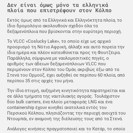
Δεν είναι όμως μόνο τα ελληνικά
πλοία που επιστρέφουν στον Κόλπο
Εκτός όμως από τα Ελληνικά και Ελληνόκτητα πλοία, το
ίδιο δρομολόγιο ακολουθούν σχεδόν όλα τα
δεξαμενόπλοια που βρίσκονται στην ευρύτερη περιοχή.
Το VLCC «Coslucky Lake», το οποίο είχε ως αρχικό
προορισμό τη Νότια Αφρική, άλλαξε και αυτό πορεία την
ίδια ημέρα και πλέον κατευθύνεται προς τη Φουτζέιρα.
Παράλληλα, σύμφωνα με ναυλομεσιτικές πηγές, ο
αριθμός των άδειων δεξαμενόπλοιων VLCC που
περιμένουν στον Κόλπο του Ομάν, ακριβώς έξω από τα
Στενά του Ορμούζ, έχει αυξηθεί σε περίπου 60 πλοία, από
περίπου 35 στις αρχές του μήνα.
Την ίδια στιγμή, αυξημένη κινητικότητα παρατηρείται και
σε άλλα τμήματα της ναυτιλιακής αγοράς. Τουλάχιστον
δύο bulk carriers, ένα πλοίο μεταφοράς LNG και ένα
containership έχουν κινηθεί ανατολικά εντός του
Περσικού Κόλπου, πλησιάζοντας την περιοχή ανοιχτά του
Ντουμπάι, εν αναμονή της διέλευσης τους από τα Στενά.
Ανάλογες κινήσεις πραγματοποιεί και το Κατάρ, το οποίο