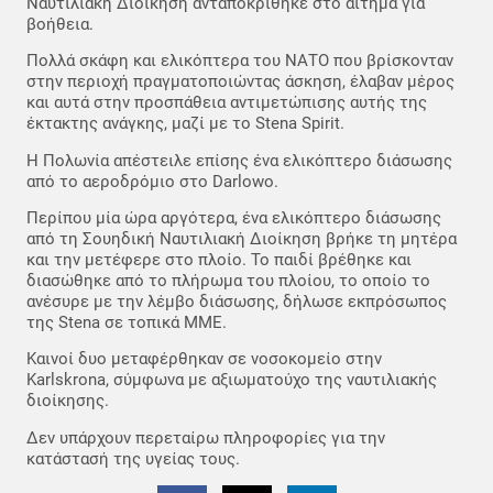
Ναυτιλιακή Διοίκηση ανταποκρίθηκε στο αίτημα για
βοήθεια.
Πολλά σκάφη και ελικόπτερα του ΝΑΤΟ που βρίσκονταν
στην περιοχή πραγματοποιώντας άσκηση, έλαβαν μέρος
και αυτά στην προσπάθεια αντιμετώπισης αυτής της
έκτακτης ανάγκης, μαζί με το Stena Spirit.
Η Πολωνία απέστειλε επίσης ένα ελικόπτερο διάσωσης
από το αεροδρόμιο στο Darlowo.
Περίπου μία ώρα αργότερα, ένα ελικόπτερο διάσωσης
από τη Σουηδική Ναυτιλιακή Διοίκηση βρήκε τη μητέρα
και την μετέφερε στο πλοίο. Το παιδί βρέθηκε και
διασώθηκε από το πλήρωμα του πλοίου, το οποίο το
ανέσυρε με την λέμβο διάσωσης, δήλωσε εκπρόσωπος
της Stena σε τοπικά ΜΜΕ.
Καινοί δυο μεταφέρθηκαν σε νοσοκομείο στην
Karlskrona, σύμφωνα με αξιωματούχο της ναυτιλιακής
διοίκησης.
Δεν υπάρχουν περεταίρω πληροφορίες για την
κατάστασή της υγείας τους.