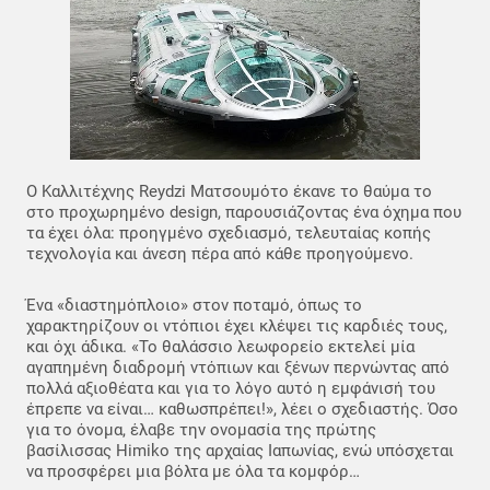
Ο Καλλιτέχνης Reydzi Ματσουμότο έκανε το θαύμα το
στο προχωρημένο design, παρουσιάζοντας ένα όχημα που
τα έχει όλα: προηγμένο σχεδιασμό, τελευταίας κοπής
τεχνολογία και άνεση πέρα από κάθε προηγούμενο.
Ένα «διαστημόπλοιο» στον ποταμό, όπως το
χαρακτηρίζουν οι ντόπιοι έχει κλέψει τις καρδιές τους,
και όχι άδικα. «Το θαλάσσιο λεωφορείο εκτελεί μία
αγαπημένη διαδρομή ντόπιων και ξένων περνώντας από
πολλά αξιοθέατα και για το λόγο αυτό η εμφάνισή του
έπρεπε να είναι… καθωσπρέπει!», λέει ο σχεδιαστής. Όσο
για το όνομα, έλαβε την ονομασία της πρώτης
βασίλισσας Himiko της αρχαίας Ιαπωνίας, ενώ υπόσχεται
να προσφέρει μια βόλτα με όλα τα κομφόρ…