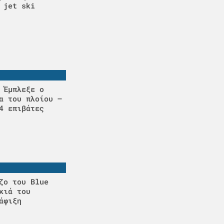
 jet ski
 Έμπλεξε ο
α του πλοίου –
4 επιβάτες
ζο του Blue
κιά του
άφιξη