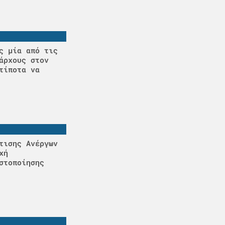
ς μία από τις
άρχους στον
τίποτα να
τισης Ανέργων
χή
στοποίησης