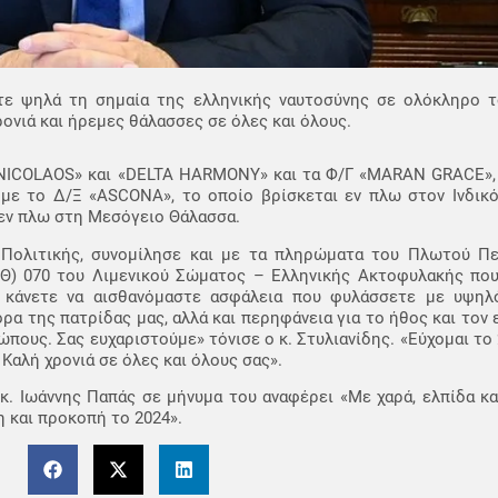
ατε ψηλά τη σημαία της ελληνικής ναυτοσύνης σε ολόκληρο 
ρονιά και ήρεμες θάλασσες σε όλες και όλους.
 «NICOLAOS» και «DELTA HARMONY» και τα Φ/Γ «MARAN GRACE», 
 με το Δ/Ξ «ASCONA», το οποίο βρίσκεται εν πλω στον Ινδικό
εν πλω στη Μεσόγειο Θάλασσα.
 Πολιτικής, συνομίλησε και με τα πληρώματα του Πλωτού Π
ΑΘ) 070 του Λιμενικού Σώματος – Ελληνικής Ακτοφυλακής πο
 κάνετε να αισθανόμαστε ασφάλεια που φυλάσσετε με υψηλ
ρα της πατρίδας μας, αλλά και περηφάνεια για το ήθος και τον
πους. Σας ευχαριστούμε» τόνισε ο κ. Στυλιανίδης. «Εύχομαι το 
 Καλή χρονιά σε όλες και όλους σας».
. Ιωάννης Παπάς σε μήνυμα του αναφέρει «Με χαρά, ελπίδα κα
η και προκοπή το 2024».