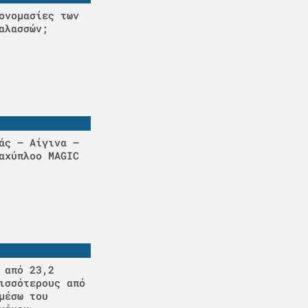
ονομασίες των
αλασσών;
άς – Αίγινα –
αχύπλοο MAGIC
 από 23,2
ισσότερους από
μέσω του