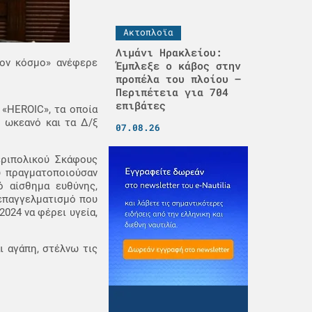
Ακτοπλοϊα
Λιμάνι Ηρακλείου:
τον κόσμο» ανέφερε
Έμπλεξε ο κάβος στην
προπέλα του πλοίου –
Περιπέτεια για 704
επιβάτες
«HEROIC», τα οποία
 ωκεανό και τα Δ/ξ
07.08.26
εριπολικού Σκάφους
υ πραγματοποιούσαν
ό αίσθημα ευθύνης,
 επαγγελματισμό που
2024 να φέρει υγεία,
ι αγάπη, στέλνω τις