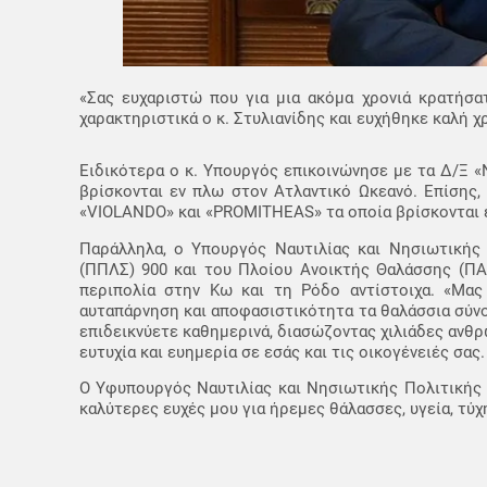
«Σας ευχαριστώ που για μια ακόμα χρονιά κρατήσ
χαρακτηριστικά ο κ. Στυλιανίδης και ευχήθηκε καλή χ
Ειδικότερα ο κ. Υπουργός επικοινώνησε με τα Δ/Ξ
βρίσκονται εν πλω στον Ατλαντικό Ωκεανό. Επίσης,
«VIOLANDO» και «PROMITHEAS» τα οποία βρίσκονται 
Παράλληλα, ο Υπουργός Ναυτιλίας και Νησιωτικής
(ΠΠΛΣ) 900 και τoυ Πλοίου Ανοικτής Θαλάσσης (Π
περιπολία στην Κω και τη Ρόδο αντίστοιχα. «Μας
αυταπάρνηση και αποφασιστικότητα τα θαλάσσια σύνο
επιδεικνύετε καθημερινά, διασώζοντας χιλιάδες ανθρώ
ευτυχία και ευημερία σε εσάς και τις οικογένειές σας.
Ο Υφυπουργός Ναυτιλίας και Νησιωτικής Πολιτικής κ
καλύτερες ευχές μου για ήρεμες θάλασσες, υγεία, τύχ