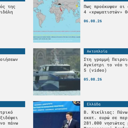
ός της
Πως προέκυψαν οι 
ιδάλη
4 «χρωματιστών» Θ
06.08.26
Ακτοπλοϊα
οιήσεων
Στη γραμμή Πειραι
Αγκίστρι το νέο τ
5 (video)
05.08.26
Ελλάδα
τρικό
Β. Κικίλιας: Πάνω
ξιδέψει
εκατ. ευρώ σε περ
νο πάνω
281.000 νησιώτες 