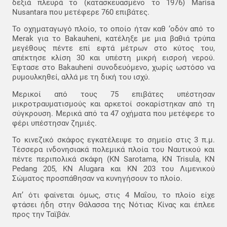
δεξιά πλευρά το (κατασκευασμένο το 1976) Marisa
Nusantara που μετέφερε 760 επιβάτες.
Το οχηματαγωγό πλοίο, το οποίο ήταν καθ ‘οδόν από το
Merak για το Bakauheni, κατέληξε με μια βαθιά τρύπα
μεγέθους πέντε επί εφτά μέτρων στο κύτος του,
απέκτησε κλίση 30 και υπέστη μικρή εισροή νερού.
Έφτασε στο Bakauheni συνοδευόμενο, χωρίς ωστόσο να
ρυμουλκηθεί, αλλά με τη δική του ισχύ.
Μερικοί από τους 75 επιβάτες υπέστησαν
μικροτραυματισμούς και αρκετοί σοκαρίστηκαν από τη
σύγκρουση. Μερικά από τα 47 οχήματα που μετέφερε το
φέρι υπέστησαν ζημιές.
Το κινεζικό σκάφος εγκατέλειψε το σημείο στις 3 π.μ.
Τέσσερα ινδονησιακά πολεμικά πλοία του Ναυτικού και
πέντε περιπολικά σκάφη (KN Sarotama, KN Trisula, KN
Pedang 205, KN Alugara και KN 203 του Λιμενικού
Σώματος προσπάθησαν να κυνηγήσουν το πλοίο.
Απ’ ότι φαίνεται όμως, στις 4 Μαΐου, το πλοίο είχε
φτάσει ήδη στην Θάλασσα της Νότιας Κίνας και έπλεε
προς την Ταϊβάν.