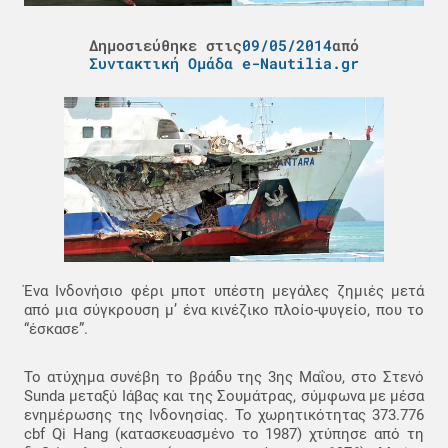
Δημοσιεύθηκε στις
09/05/2014
από
Συντακτική Ομάδα e-Nautilia.gr
Ένα Ινδονήσιο φέρι μποτ υπέστη μεγάλες ζημιές μετά
από μια σύγκρουση μ’ ένα κινέζικο πλοίο-ψυγείο, που το
“έσκασε”.
Το ατύχημα συνέβη το βράδυ της 3ης Μαΐου, στο Στενό
Sunda μεταξύ Ιάβας και της Σουμάτρας, σύμφωνα με μέσα
ενημέρωσης της Ινδονησίας. Το χωρητικότητας 373.776
cbf Qi Hang (κατασκευασμένο το 1987) χτύπησε από τη