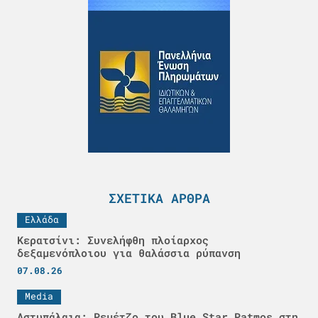
ΣΧΕΤΙΚΆ ΆΡΘΡΑ
Ελλάδα
Κερατσίνι: Συνελήφθη πλοίαρχος
δεξαμενόπλοιου για θαλάσσια ρύπανση
07.08.26
Media
Αστυπάλαια: Ρεμέτζο του Blue Star Patmos στη