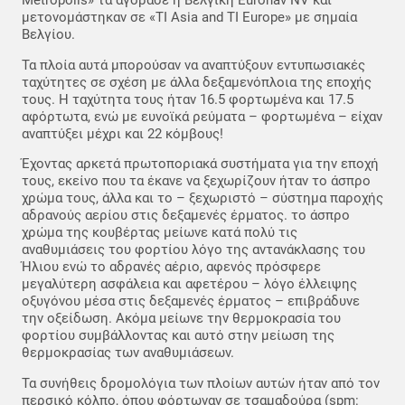
Metropolis» τα αγόρασε η Βελγική Euronav NV και
μετονομάστηκαν σε «TI Asia and TI Europe» με σημαία
Βελγίου.
Τα πλοία αυτά μπορούσαν να αναπτύξουν εντυπωσιακές
ταχύτητες σε σχέση με άλλα δεξαμενόπλοια της εποχής
τους. Η ταχύτητα τους ήταν 16.5 φορτωμένα και 17.5
αφόρτωτα, ενώ με ευνοϊκά ρεύματα – φορτωμένα – είχαν
αναπτύξει μέχρι και 22 κόμβους!
Έχοντας αρκετά πρωτοποριακά συστήματα για την εποχή
τους, εκείνο που τα έκανε να ξεχωρίζουν ήταν το άσπρο
χρώμα τους, άλλα και το – ξεχωριστό – σύστημα παροχής
αδρανούς αερίου στις δεξαμενές έρματος. το άσπρο
χρώμα της κουβέρτας μείωνε κατά πολύ τις
αναθυμιάσεις του φορτίου λόγο της αντανάκλασης του
Ήλιου ενώ το αδρανές αέριο, αφενός πρόσφερε
μεγαλύτερη ασφάλεια και αφετέρου – λόγο έλλειψης
οξυγόνου μέσα στις δεξαμενές έρματος – επιβράδυνε
την οξείδωση. Ακόμα μείωνε την θερμοκρασία του
φορτίου συμβάλλοντας και αυτό στην μείωση της
θερμοκρασίας των αναθυμιάσεων.
Τα συνήθεις δρομολόγια των πλοίων αυτών ήταν από τον
περσικό κόλπο, όπου φόρτωναν σε τσαμαδούρα (spm: