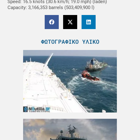
Speed: 16.5 knots (30.6 km/h; 19.0 mph) (laden)
Capacity: 3,166,353 barrels (503,409,900 l)
ΦΩΤΟΓΡΑΦΙΚΌ ΥΛΙΚΌ