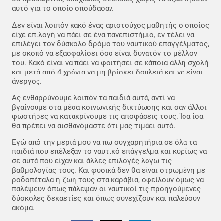
αυτό για το οποίο σπούδασαν.
Δεν είναι λοιπόν κακό ένας αριστούχος μαθητής ο οποίος
είχε επιλογή να πάει σε ένα πανεπιστήμιο, εν τέλει να
επιλέγει τον δύσκολο δρόμο του ναυτικού επαγγέλματος,
με σκοπό να εξασφαλίσει όσο είναι δυνατόν το μέλλον
του. Κακό είναι να πάει να φοιτήσει σε κάποια άλλη σχολή
και μετά από 4 χρόνια να μη βρίσκει δουλειά και να είναι
άνεργος.
Ας ενθαρρύνουμε λοιπόν τα παιδιά αυτά, αντί να
βγαίνουμε στα μέσα κοινωνικής δικτύωσης και σαν άλλοι
φωστήρες να κατακρίνουμε τις αποφάσεις τους. Ίσα ίσα
θα πρέπει να αισθανόμαστε ότι μας τιμάει αυτό.
Εγώ από την μεριά μου να πω συγχαρητήρια σε όλα τα
παιδιά που επέλεξαν το ναυτικό επάγγελμα και κυρίως να
σε αυτά που είχαν και άλλες επιλογές λόγω τις
βαθμολογίας τους. Και φυσικά δεν θα είναι στρωμένη με
ροδοπέταλα η ζωή τους στα καράβια, οφείλουν όμως να
παλέψουν όπως πάλεψαν οι ναυτικοί τις προηγούμενες
δύσκολες δεκαετίες και όπως συνεχίζουν και παλεύουν
ακόμα.