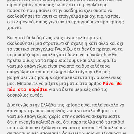
είμαι σχεδόν σίγουρος πλέον ότι το μεγαλύτερο
ποσοστό που μπαίνει στην ακαδημία έχει σκοπό να
ακολουθήσει το ναυτικό επάγγελμα και όχι π.χ. να πάει
στο λιμενικό, όπως γινόταν τα προηγούμενα προ-κρίσης
χρόνια.
Και γιατί δηλαδή ένας νέος είναι καλύτερο να
ακολουθήσει μία στρατιωτική σχολή ή κάτι άλλο και όχι
το ναυτικό επάγγελμα; Γνωρίζω ότι δεν θα πρέπει να τα
παρουσιάζουμε εύκολα γιατί δεν είναι εύκολα, δεν θα
πρέπει όμως να τα παρουσιάζουμε και όλα μαύρα. Το
ναυτικό επάγγελμα είναι ένα από τα δυσκολότερα
επαγγέλματα και πιο σκληρά αλλά σίγουρα θα μας
βοηθήσει να ζήσουμε αξιοπρεπέστατα την οικογένειες
Μάνα θα
μας. Μπορείτε να ρίξετε μία ματιά στο άρθρο
πάω στα καράβια
για να δείτε μερικές από τις
δυσκολίες αυτές.
Δυστυχώς στην Ελλάδα της κρίσης είναι πολύ εύκολο να
κρίνουμε την απόφαση ενός νέου να ακολουθήσει το
ναυτικό επάγγελμα, χωρίς στην ουσία να σκεφτόμαστε
ότι η ανεργία καλπάζει και ότι πάρα πολλά από τα παιδιά
που τελείωσαν αξιόλογα πανεπιστήμια και ΤΕΙ δουλεύουν
σε προσωρινές εποχιακές δουλειές χωρίς να εξασκήσουν