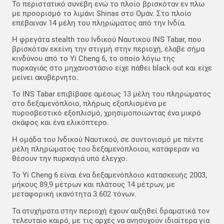
Το περιστατικό συνέβη ενώ το πλοίο βρισκόταν εν πλω
με προορισμό το λιμάνι Shinas στο Ομάν. Στο πλοίο
επέβαιναν 14 μέλη του πληρώματος από την Ινδία.
Η φρεγάτα stealth του Ινδικού Ναυτικού INS Tabar, που
βρισκόταν εκείνη την στιγμή στην περιοχή, έλαβε σήμα
κινδύνου από το Yi Cheng 6, το οποίο λόγω της
πυρκαγιάς στο μηχανοστάσιο είχε πάθει black out και είχε
μείνει ακυβέρνητο.
Το INS Tabar επιβίβασε αμέσως 13 μέλη του πληρώματος
στο δεξαμενόπλοιο, πλήρως εξοπλισμένα με
πυροσβεστικό εξοπλισμό, χρησιμοποιώντας ένα μικρό
σκάφος και ένα ελικόπτερο.
Η ομάδα του Ινδικού Ναυτικού, σε συντονισμό με πέντε
μέλη πληρώματος του δεξαμενόπλοιου, κατάφεραν να
θέσουν την πυρκαγιά υπό έλεγχο.
Το Yi Cheng 6 είναι ένα δεξαμενόπλοιο κατασκευής 2003,
μήκους 89,9 μέτρων και πλάτους 14 μέτρων, με
μεταφορική ικανότητα 3.602 τόνων.
Τα ατυχήματα στην περιοχή έχουν αυξηθεί δραματικά τον
τελευταίο καιρό, με τις αρχές να ανησυχούν ιδιαίτερα για