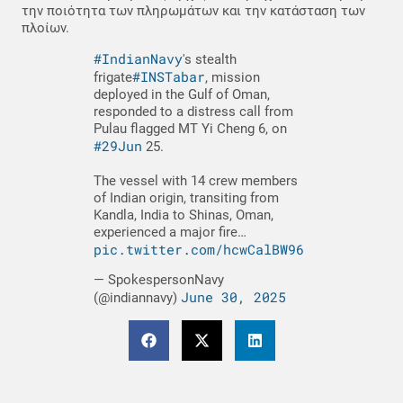
την ποιότητα των πληρωμάτων και την κατάσταση των
πλοίων.
#IndianNavy
's stealth
#INSTabar
frigate
, mission
deployed in the Gulf of Oman,
responded to a distress call from
Pulau flagged MT Yi Cheng 6, on
#29Jun
25.
The vessel with 14 crew members
of Indian origin, transiting from
Kandla, India to Shinas, Oman,
experienced a major fire…
pic.twitter.com/hcwCalBW96
— SpokespersonNavy
June 30, 2025
(@indiannavy)