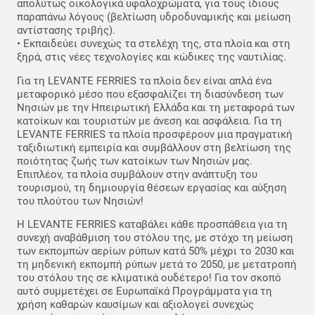
απολύτως οικολογικά υφαλοχρώματα, για τους ίδιους
παραπάνω λόγους (βελτίωση υδροδυναμικής και μείωση
αντίστασης τριβής).
• Εκπαιδεύει συνεχώς τα στελέχη της, στα πλοία και στη
ξηρά, στις νέες τεχνολογίες και κώδικες της ναυτιλίας.
Για τη LEVANTE FERRIES τα πλοία δεν είναι απλά ένα
μεταφορικό μέσο που εξασφαλίζει τη διασύνδεση των
Νησιών με την Ηπειρωτική Ελλάδα και τη μεταφορά των
κατοίκων και τουριστών με άνεση και ασφάλεια. Για τη
LEVANTE FERRIES τα πλοία προσφέρουν μια πραγματική
ταξιδιωτική εμπειρία και συμβάλλουν στη βελτίωση της
ποιότητας ζωής των κατοίκων των Νησιών μας.
Επιπλέον, τα πλοία συμβάλουν στην ανάπτυξη του
τουρισμού, τη δημιουργία θέσεων εργασίας και αύξηση
του πλούτου των Νησιών!
Η LEVANTE FERRIES καταβάλει κάθε προσπάθεια για τη
συνεχή αναβάθμιση του στόλου της, με στόχο τη μείωση
των εκπομπών αερίων ρύπων κατά 50% μέχρι το 2030 και
τη μηδενική εκπομπή ρύπων μετά το 2050, με μετατροπή
του στόλου της σε κλιματικά ουδέτερο! Για τον σκοπό
αυτό συμμετέχει σε Ευρωπαϊκά Προγράμματα για τη
χρήση καθαρών καυσίμων και αξιολογεί συνεχώς