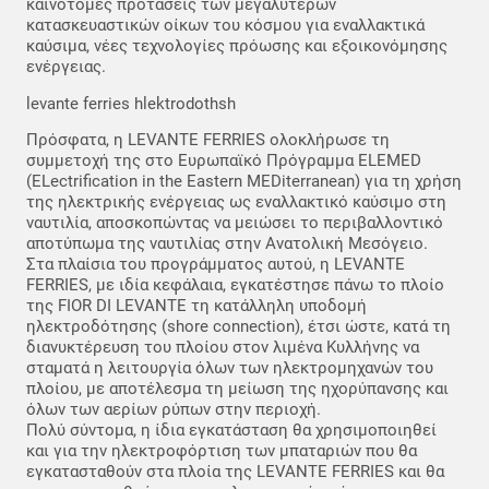
καινοτόμες προτάσεις των μεγαλύτερων
κατασκευαστικών οίκων του κόσμου για εναλλακτικά
καύσιμα, νέες τεχνολογίες πρόωσης και εξοικονόμησης
ενέργειας.
levante ferries hlektrodothsh
Πρόσφατα, η LEVANTE FERRIES ολοκλήρωσε τη
συμμετοχή της στο Ευρωπαϊκό Πρόγραμμα ELEMED
(ELectrification in the Eastern MEDiterranean) για τη χρήση
της ηλεκτρικής ενέργειας ως εναλλακτικό καύσιμο στη
ναυτιλία, αποσκοπώντας να μειώσει το περιβαλλοντικό
αποτύπωμα της ναυτιλίας στην Ανατολική Μεσόγειο.
Στα πλαίσια του προγράμματος αυτού, η LEVANTE
FERRIES, με ιδία κεφάλαια, εγκατέστησε πάνω το πλοίο
της FIOR DI LEVANTE τη κατάλληλη υποδομή
ηλεκτροδότησης (shore connection), έτσι ώστε, κατά τη
διανυκτέρευση του πλοίου στον λιμένα Κυλλήνης να
σταματά η λειτουργία όλων των ηλεκτρομηχανών του
πλοίου, με αποτέλεσμα τη μείωση της ηχορύπανσης και
όλων των αερίων ρύπων στην περιοχή.
Πολύ σύντομα, η ίδια εγκατάσταση θα χρησιμοποιηθεί
και για την ηλεκτροφόρτιση των μπαταριών που θα
εγκατασταθούν στα πλοία της LEVANTE FERRIES και θα