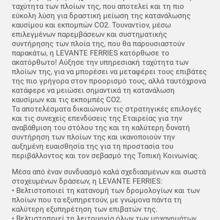
ταχύτητα των πλοίων της, που αποτελεί και τη πιο
εύκολη λύση για δραστική μείωση της κατανάλωσης
καυσίμου και εκπομπών CO2. Τουναντίον, μέσω
επιλεγμένων παρεμβάσεων και συστηματικής
συντήρησης των πλοία της, που θα παρουσιαστούν
παρακάτω, η LEVANTE FERRIES κατόρθωσε το
ακατόρθωτο! Αύξησε την υπηρεσιακή ταχύτητα των
πλοίων της, για να μπορέσει να μεταφέρει τους επιβάτες
της πιο γρήγορα στον προορισμό τους, αλλά ταυτόχρονα
κατάφερε να μειώσει σημαντικά τη κατανάλωση
καυσίμων και τις εκπομπές CO2.
Τα αποτελέσματα δικαιώνουν τις στρατηγικές επιλογές
και τις συνεχείς επενδύσεις της Εταιρείας για την
αναβάθμιση του στόλου της και τη καλύτερη δυνατή
συντήρηση των πλοίων της και ικανοποιούν την
αυξημένη ευαισθησία της για τη προστασία του
περιβάλλοντος και τον σεβασμό της Τοπική Κοινωνίας.
Μέσα από έναν συνδυασμό καλά σχεδιασμένων και σωστά
στοχευμένων δράσεων, η LEVANTE FERRIES:
• Βελτιστοποιεί τη κατανομή των δρομολογίων και των
πλοίων που τα εξυπηρετούν, με γνώμονα πάντα τη
καλύτερη εξυπηρέτηση των επιβατών της.
• Βελτιστοποιεί τη λειτουργία όλων των μηχανημάτων