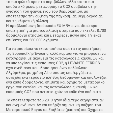
το πιο φιλικό προς το περιβάλλον, αλλά και το πιο
αποδοτικό μέσω μεταφοράς, το CO2 συμβάλει στην
ενίσχυση του φαινομένου του θερμοκηπίου, με
αποτέλεσμα την αύξηση της παγκόσμιας θερμοκρασίας
και τη κλιματική αλλαγή.
Η προβλεπόμενη διαδικασία EU MRV είναι ιδιαίτερα
απαιτητική για μια ναυτιλιακή εταιρεία που εκτελεί 8.700
δρομολόγια ετησίως και μεταφέρει πάνω από 1,9 εκατ.
επιβάτες και 560.000 οχήματα.
Για να μπορέσει να ικανοποιήσει σωστά τις απαιτήσεις
τις Ευρωπαϊκής Ένωσης, αλλά κυρίως για να μπορέσει να
καταγράψει με ακρίβεια τις καταναλώσεις καυσίμων και
να υπολογίσει τις εκπομπές CO2, η LEVANTE FERRIES
έχει σχεδιάσει και υλοποιήσει έναν πολύπλοκο
Αλγόριθμο, με χρήση ΑΙ, ο οποίος επεξεργάζεται
συνεχώς ένα τεράστιο πλήθος δεδομένων και υπολογίζει
ανά κάθε δρομολόγιο, επιβάτη και όχημα το μεταφορικό
έργο που εκτελεί και τις καταναλώσεις καυσίμων και
εκπομπές CO2 που αντιστοιχούν σε κάθε ένα από αυτά.
Τα αποτελέσματα του 2019 ήταν ιδιαίτερα ευχάριστα, αν
και αναμενόμενα. Αν και υπήρξε σημαντική αύξηση του
Μεταφορικού Έργου σε Επιβάτες (pax-nm) και Οχήματα