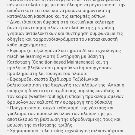
πάνω στα πλοία της, με αποτέλεσμα να μεγιστοποιεί την
αποδοτικότητα τους και να μειώνει σημαντικά τη
κατανάλωση καυσίμου και τις εκπομπές ρύπων.
• Δίνει ιδιαίτερη έμφαση στη τακτική και καλύτερη
δυνατή συντήρηση όλων των πλοίων της, με χρήση
γνήσιων ανταλλακτικών και συντήρηση σύμφωνα με τις
οδηγίες και τα χρονοδιαγράμματα του κατασκευαστή
κάθε μηχανήματος.
• Εφαρμόζει εξελιγμένα Συστήματα ΑΙ και τεχνολογίες
machine learning για τη Συντήρηση με βάση τη
Κατάσταση (Condition-based Maintenance) και τη
πρόληψη βλαβών που μπορούν να δημιουργήσουν
πρόβλημα στη λειτουργία του πλοίου.
• Εφαρμόζει σωστό Σχεδιασμό Ταξιδίων και
βελτιστοποίηση της διαγωγής των πλοίων της. Αν και η
υπάρχει η δυνατότητα σχεδίασης πορείας ευνοϊκής με
τον καιρό (weather routing), η ύπαρξη προκαθορισμένων
δρομολογίων καθιστά την εφαρμογή της δύσκολη.
• Πραγματοποιεί συχνό καθαρισμό της γάστρας και
γυάλισμα των προπελών όλων των πλοίων της, με
αποτέλεσμα τη βελτίωση της υδροδυναμικής τους και
μείωση της αντίστασης τριβής.
• Χρησιμοποιεί τελευταίας τεχνολογίας σιλικονούχα και