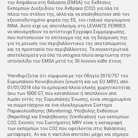
την Ασφάλεια στη Θάλασσα (EMSA) τις Εκθέσεις
Εκπομπών Διοξειδίου του Άνθρακα (CO2) για όλα τα
πλοία του στόλου της, αλλά και να επαληθευτούν από τον
εξουσιοδοτημένο φορέα της ΕΕ, τον ιταλικό νηογνώμονα
RINA. Αυτό είχε ως αποτέλεσμα, στη LEVANTE FERRIES
να απονεμηθούν τα αντίστοιχα Έγγραφα Συμμόρφωσης,
που πιστοποιούν το επίτευγμα της και τη δέσμευση της
για τη μείωση του περιβαλλοντικού της αποτυπώματος
και τη προστασία του περιβάλλοντος. Τα συγκεντρωτικά
αποτελέσματα για όλα τα υπόχρεα πλοία αναρτώνται στην
ιστοσελίδα του EMSA μετά τις 30 Ιουνίου κάθε έτους.
Υπενθυμίζεται ότι σύμφωνα με την Οδηγία 2015/757 του
Ευρωπαϊκού Κοινοβουλίου (γνωστή και ως EU MRV), από
01/01/2018 όλα τα εμπορικά πλοία ολικής χωρητικότητας
άνω των 5000 GT, που καταπλέουν ή αποπλέουν από
λιμάνι εντός της Ευρωπαϊκής Ένωσης, είναι υποχρεωμένα
να συμμετάσχουν σε ένα ολοκληρωμένο Σύστημα
Παρακολούθησης (Monitoring), Υποβολής Εκθέσεων
(Reporting) και Επαλήθευσης (Verification) των εκπομπών
CO2. Σκοπός του Συστήματος MRV είναι η καταγραφή
των εκπομπών του CO2 που οφείλονται στις θαλάσσιες
μεταφορές. Αν και η ναυτιλία αποτελεί μέχρι και σήμερα