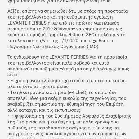
χρησιμοποιηθούν για την ηλεκτροπρόωσή τους.
Αξίζει επίσης να σημειωθεί ότι, με στόχο τη προστασία
του περιβάλλοντος και της ανθρώπινης υγείας, η
LEVANTE FERRIES ήταν από τις πρώτες ναυτιλιακές
εταιρίες που το 2019 ξεκίνησαν να χρησιμοποιούν ως
καύσιμο το μαζούτ χαμηλού θείου (LSFO), πολύ πριν τη
καταληκτική ημ/νία της 1/1/2020 που είχε θέσει ο
Παγκόσμιο Ναυτιλιακός Οργανισμός (IMO).
Το ενδιαφέρον της LEVANTE FERRIES για τη προστασία
του περιβάλλοντος είναι πολύ σοβαρό και αυτό
αποδεικνύεται καθημερινά από μια σειρά δράσεων, όπως
είναι:
• Η χρήση ανακυκλώσιμου χαρτιού στα εισιτήρια και σε
όλα τα έντυπα της εταιρείας.
• Tο ηλεκτρονικό εισιτήριο (e-ticket), το οποίο δεν
αποτελεί μόνο μια ακόμη ευκολία της τεχνολογίας, που
αναβαθμίζει σημαντικά την εξυπηρέτηση του Επιβάτη,
αλλά καταργεί και τις εκτυπώσεις!
• Η ψηφιοποίηση του Συστήματος Ασφαλούς Διαχείρισης
της Εταιρείας και η κατάργηση, με πολύ γρήγορους
ρυθμούς, της παραδοσιακής ανάγκης εκτύπωσης και
υπογραφής ενός μεγάλου όγκου εντύπων, απαραίτητων