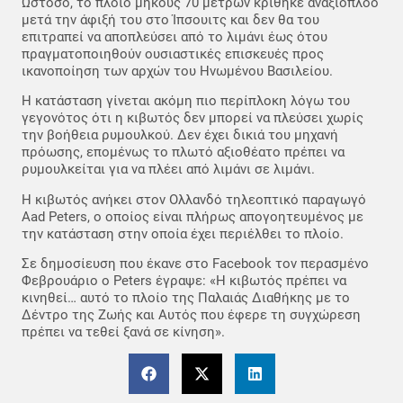
Ωστόσο, το πλοίο μήκους 70 μέτρων κρίθηκε ανάξιοπλοο
μετά την άφιξή του στο Ίπσουιτς και δεν θα του
επιτραπεί να αποπλεύσει από το λιμάνι έως ότου
πραγματοποιηθούν ουσιαστικές επισκευές προς
ικανοποίηση των αρχών του Ηνωμένου Βασιλείου.
Η κατάσταση γίνεται ακόμη πιο περίπλοκη λόγω του
γεγονότος ότι η κιβωτός δεν μπορεί να πλεύσει χωρίς
την βοήθεια ρυμουλκού. Δεν έχει δικιά του μηχανή
πρόωσης, επομένως το πλωτό αξιοθέατο πρέπει να
ρυμουλκείται για να πλέει από λιμάνι σε λιμάνι.
Η κιβωτός ανήκει στον Ολλανδό τηλεοπτικό παραγωγό
Aad Peters, ο οποίος είναι πλήρως απογοητευμένος με
την κατάσταση στην οποία έχει περιέλθει το πλοίο.
Σε δημοσίευση που έκανε στο Facebook τον περασμένο
Φεβρουάριο ο Peters έγραψε: «Η κιβωτός πρέπει να
κινηθεί… αυτό το πλοίο της Παλαιάς Διαθήκης με το
Δέντρο της Ζωής και Αυτός που έφερε τη συγχώρεση
πρέπει να τεθεί ξανά σε κίνηση».