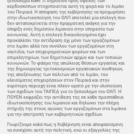
ξεπούλημα κάθε τι δημόσιου προς όφελος των
κερδοσκόπων στοχοποιείται αυτή τη φορά και το λιμάνι
του Πειραιά. Η απόφαση της κυβέρνησης να προχωρήσει
στην ιδιωτικοποίηση του ΟΛΠ αποτελεί μία επιλογή που
δεν ανταποκρίνεται στην πραγματική ανάγκη για την
ύπαρξη ενός δημόσιου λιμανιού στην υπηρεσία των
κοινωνίας. Αυτή η επιλογή δικαιολογημένα έχει
προκαλέσει την αντίδραση όχι μόνο των εργαζομένων
στο λιμάνι αλλά του συνόλου των εργαζομένων στη
ναυτιλία, των επιχειρηματικών φορέων και των
επιμελητηρίων, των δημοτικών αρχών και των τοπικών
κοινωνιών. Το φάσμα της απώλειας θέσεων εργασίας και
της δημιουργίας τριτοκοσμικών εργασιακών συνθηκών,
της αποξένωσης των πολιτών από το λιμάνι, του
κλεισίματος επιχειρήσεων στον Πειραιά και στην
ευρύτερη περιοχή είναι πλέον ορατό με την υλοποίηση
των σχεδίων του ΤΑΙΠΕΔ για το ξεπούλημα του ΟΛΠ. Η
ΠΟΥΕΝ εκφράζει την αντίθεση της σε κάθε προσπάθεια
ιδιωτικοποίησης του λιμανιού και δηλώνει την πλήρη
στήριξη της στους αγώνες των εργαζομένων στα λιμάνια
για την αποτροπή των κυβερνητικών σχεδίων.
Γνωρίζουμε καλά πως η Κυβέρνηση είναι αποφασισμένη
να συνεχίσει αυτή την πολιτική, ενώ οι εξαγγελίες της