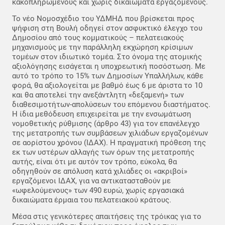
κακοπληρωμένους και χωρίς δικαιώματα εργαζόμενους.
Το νέο Νομοσχέδιο του ΥΔΜΗΔ που βρίσκεται προς
ψήφιση στη Βουλή οδηγεί στον ασφυκτικό έλεγχο του
Δημοσίου από τους κομματικούς – πελατειακούς
μηχανισμούς με την παράλληλη εκχώρηση κρίσιμων
τομέων στον ιδιωτικό τομέα. Στο όνομα της ατομικής
αξιολόγησης εισάγεται η υποχρεωτική ποσόστωση. Με
αυτό το τρόπο το 15% των Δημοσίων Υπαλλήλων, κάθε
φορά, θα αξιολογείται με βαθμό έως 6 με άριστα το 10
και θα αποτελεί την ανεξάντλητη «δεξαμενή» των
διαθεσιμοτήτων-απολύσεων του επόμενου διαστήματος.
Η ίδια μεθόδευση επιχειρείται με την ενσωμάτωση
νομοθετικής ρύθμισης (άρθρο 43) για τον επανέλεγχο
της μετατροπής των συμβάσεων χιλιάδων εργαζομένων
σε αορίστου χρόνου (ΙΔΑΧ). Η πραγματική πρόθεση της
εκ των υστέρων αλλαγής των όρων της μετατροπής
αυτής, είναι ότι με αυτόν τον τρόπο, εύκολα, θα
οδηγηθούν σε απόλυση κατά χιλιάδες οι «ακριβοί»
εργαζόμενοι ΙΔΑΧ, για να αντικατασταθούν με
«ωφελούμενους» των 490 ευρώ, χωρίς εργασιακά
δικαιώματα έρμαια του πελατειακού κράτους.
Μέσα στις γενικότερες απαιτήσεις της τρόικας για το