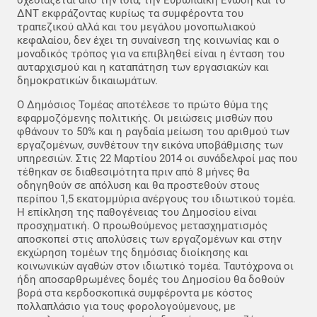
σχεδιάζεται από την ίδια, την Ευρωπαϊκή Ένωση και το
ΔΝΤ εκφράζοντας κυρίως τα συμφέροντα του
τραπεζικού αλλά και του μεγάλου μονοπωλιακού
κεφαλαίου, δεν έχει τη συναίνεση της κοινωνίας και ο
μοναδικός τρόπος για να επιβληθεί είναι η ένταση του
αυταρχισμού και η καταπάτηση των εργασιακών και
δημοκρατικών δικαιωμάτων.
Ο Δημόσιος Τομέας αποτέλεσε το πρώτο θύμα της
εφαρμοζόμενης πολιτικής. Οι μειώσεις μισθών που
φθάνουν το 50% και η ραγδαία μείωση του αριθμού των
εργαζομένων, συνθέτουν την εικόνα υποβάθμισης των
υπηρεσιών. Στις 22 Μαρτίου 2014 οι συνάδελφοί μας που
τέθηκαν σε διαθεσιμότητα πριν από 8 μήνες θα
οδηγηθούν σε απόλυση και θα προστεθούν στους
περίπου 1,5 εκατομμύρια ανέργους του ιδιωτικού τομέα.
Η επίκληση της παθογένειας του Δημοσίου είναι
προσχηματική. Ο προωθούμενος μετασχηματισμός
αποσκοπεί στις απολύσεις των εργαζομένων και στην
εκχώρηση τομέων της δημόσιας διοίκησης και
κοινωνικών αγαθών στον ιδιωτικό τομέα. Ταυτόχρονα οι
ήδη αποσαρθρωμένες δομές του Δημοσίου θα δοθούν
βορά στα κερδοσκοπικά συμφέροντα με κόστος
πολλαπλάσιο για τους φορολογούμενους, με