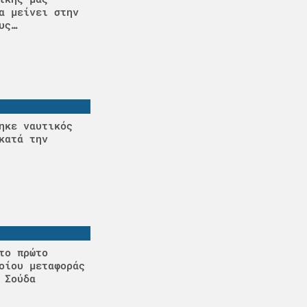
α μείνει στην
υς…
ηκε ναυτικός
κατά την
το πρώτο
οίου μεταφοράς
 Σούδα