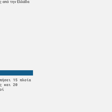
ς από την Ελλάδα
πήσει 15 πλοία
ς και 20
οί