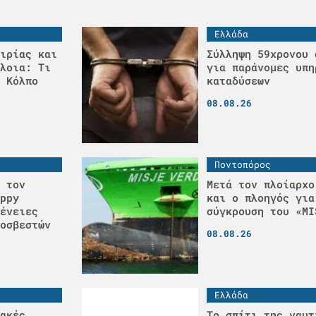
Ελλάδα
ιρίας και
Σύλληψη 59χρονου 
λοια: Τι
για παράνομες υπη
 Κόλπο
καταδύσεων
08.08.26
Ποντοπόρος
 τον
Μετά τον πλοίαρχο
ppy
και ο πλοηγός για
ένειες
σύγκρουση του «MI
οσβεστών
08.08.26
Ελλάδα
ακές
Το σπίτι της ναυτ