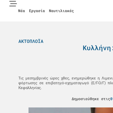
Νέα
Εργασία
Ναυτιλιακές
ΑΚΤΟΠΛΟΪΑ
Κυλλήνη
Τις μεσημβρινές ώρες χθες, ενημερώθηκε η Λιμενι
φόρτωσης σε επιβατηγό-οχηματαγωγό (Ε/Γ-Ο/Γ) πλ
Κεφαλληνίας.
Δημοσιεύθηκε στις
0