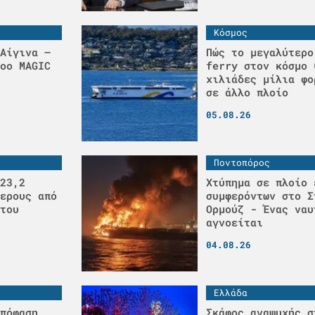
Κόσμος
Αίγινα –
Πώς το μεγαλύτερο
οο MAGIC
ferry στον κόσμο 
χιλιάδες μίλια φο
σε άλλο πλοίο
05.08.26
Ποντοπόρος
23,2
Χτύπημα σε πλοίο 
ερους από
συμφερόντων στο Σ
του
Ορμούζ - Ένας ναυ
αγνοείται
04.08.26
Ελλάδα
πόφαση
Σκάφος αναψυχής σ