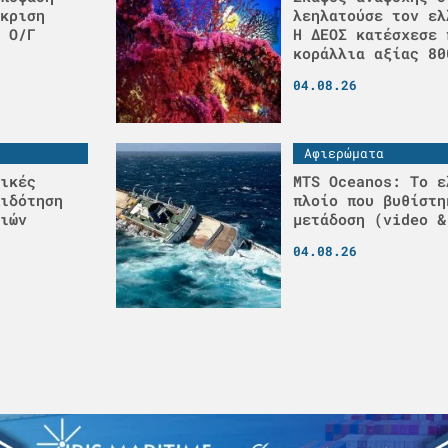
κριση
λεηλατούσε τον ελ
 Ο/Γ
H ΔΕΟΣ κατέσχεσε 
κοράλλια αξίας 80
04.08.26
Αφιερώματα
ικές
MTS Oceanos: Το ε
ιδότηση
πλοίο που βυθίστη
ιών
μετάδοση (video &
04.08.26