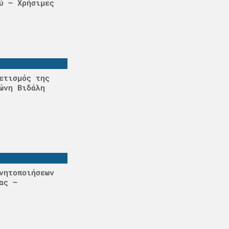
ύ – Χρήσιμες
ετισμός της
ώνη Βιδάλη
νητοποιήσεων
ας –