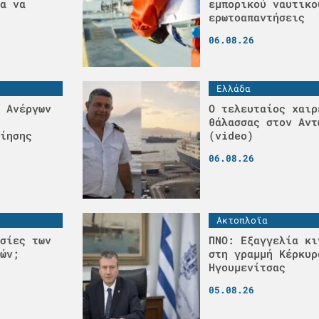
α να
εμπορικού ναυτικο
ερωτοαπαντήσεις
06.08.26
Ελλάδα
 Ανέργων
Ο τελευταίος χαιρ
θάλασσας στον Αντ
ίησης
(video)
06.08.26
Ακτοπλοϊα
σίες των
ΠΝΟ: Εξαγγελία κι
ών;
στη γραμμή Κέρκυρ
Ηγουμενίτσας
05.08.26