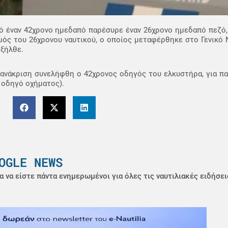
γό έναν 42χρονο ημεδαπό παρέσυρε έναν 26χρονο ημεδαπό πεζό
σμός του 26χρονου ναυτικού, ο οποίος μεταφέρθηκε στο Γενικ
εξήλθε.
οανάκριση συνελήφθη ο 42χρονος οδηγός του ελκυστήρα, για π
ό οδηγό οχήματος).
OGLE NEWS
α να είστε πάντα ενημερωμένοι για όλες τις ναυτιλιακές ειδήσει