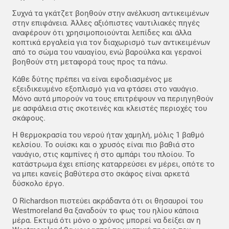
Συχνά τα γκάτζετ βοηθούν στην ανέλκυση αντικειμένων
στην επιφάνεια. Άλλες αξιόπιστες ναυτιλιακές πηγές
αναφέρουν ότι χρησιμοποιούνται λεπίδες και άλλα
κοπτικά εργαλεία για τον διαχωρισμό των αντικειμένων
από το σώμα του ναυαγίου, ενώ βαρούλκα και γερανοί
βοηθούν στη μεταφορά τους προς τα πάνω.
Κάθε δύτης πρέπει να είναι εφοδιασμένος με
εξειδικευμένο εξοπλισμό για να φτάσει στο ναυάγιο.
Μόνο αυτά μπορούν να τους επιτρέψουν να περιηγηθούν
με ασφάλεια στις σκοτεινές και κλειστές περιοχές του
σκάφους.
Η θερμοκρασία του νερού ήταν χαμηλή, μόλις 1 βαθμό
κελσίου. Το ουίσκι και ο χρυσός είναι πιο βαθιά στο
ναυάγιο, στις καμπίνες ή στο αμπάρι του πλοίου. Το
κατάστρωμα έχει επίσης καταρρεύσει εν μέρει, οπότε το
να μπει κανείς βαθύτερα στο σκάφος είναι αρκετά
δύσκολο έργο.
Ο Richardson πιστεύει ακράδαντα ότι οι θησαυροί του
Westmoreland θα ξαναδούν το φως του ηλίου κάποια
μέρα. Εκτιμά ότι μόνο ο χρόνος μπορεί να δείξει αν η