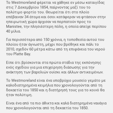
Το Westmoreland φέρεται να χάθηκε εν μέσω καταιγίδας
στις 7 Δεκεμβρίου 1854, παίρνοντας μαζί του το
πολύτιμο φορτίο του. Θεωρείται ότι στο πλοίο
επέβαιναν 34 άτομα και όσοι κατάφεραν να φτάσουν στην
ηπειρωτική χώρα άρχισαν να περπατούν προς το
Manistee, την πλησιέστερη πόλη, η οποία απείχε περίπου
40 μίλια.
Για περισσότερα από 150 χρόνια, η τοποθεσία αυτού του
πλοίου ήταν άγνωστη, μέχρι που βρέθηκε και πάλι το
2010, σχεδόν 60 μέτρα κάτω από τη επιφάνεια του νερού
του Platte Bay.
Είπε ότι βρίσκονται στα πρώτα στάδια της εκπόνησης
ενός σχεδίου για μια επιχείρηση διάσωσης για την
ανάκτηση των βαρελιών ουίσκι και άλλων αντικειμένων.
Το Westmoreland είναι ένα υποβρύχιο μουσείο γεμάτο με
καλοδιατηρημένα κειμήλια που χρονολογούνται από τη
δεκαετία του 1850 και η διατήρησή τους για το κοινό θα
ήταν πολύτιμη.
Είναι ένα από τα πιο άθικτα και καλά διατηρημένα ναυάγια
που χρονολογούνται από τη δεκαετία του 1850.