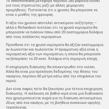
Το Westmoreland μετέφερε περίπου 280 βαρέλια ουίσκι
για τους στρατιώτες μαζί με άλλες χειμερινές
προμήθειες. Πιστεύεται ότι ο χρυσός θα μπορούσε να
είναι ο μισθός της φρουράς.
Η αξία του χρυσού αποτελεί αντικείμενο συζήτησης –
αλλά ο Richardson πιστεύει ότι τα χρυσά νομίσματα θα
μπορούσαν να πιάσουν πάνω από 20 εκατομμύρια δολάρια
από τους συλλέκτες νομισμάτων.
Πρόσθεσε ότι τα χρυσά νομίσματα θα άξιζαν εκατομμύρια
αν λιώνονταν και πωλούνταν. Η πραγματική αξία είναι η
νομισματική αξία των νομισμάτων, η οποία θα μπορούσε
να ξεπεράσει τα 20 εκατ. δολάρια στη σημερινή εποχή.
Η επιχείρηση διάσωσης θα επικεντρωθεί στο ουίσκι.
Αλλά θα είναι μια πρόκληση δεδομένης της θέσης του
ναυαγίου, περίπου 60 μέτρα κάτω από την επιφάνεια του
νερού.
Δεν είναι σαφές πότε θα ξεκινήσει μια τέτοια επιχείρηση
διάσωσης. Η ανέλκυση σε βαθιά νερά είναι μια διαδικασία
που χρησιμοποιείται συχνά για τη διάσωση αντικειμένων,
ιδίως από ένα ναυάγιο, με τη βοήθεια συσκευών υψηλής
τεχνολογίας.