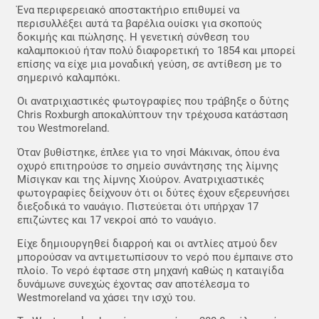
Ένα περιφερειακό αποστακτήριο επιθυμεί να
περισυλλέξει αυτά τα βαρέλια ουίσκι για σκοπούς
δοκιμής και πώλησης. Η γενετική σύνθεση του
καλαμποκιού ήταν πολύ διαφορετική το 1854 και μπορεί
επίσης να είχε μια μοναδική γεύση, σε αντίθεση με το
σημερινό καλαμπόκι.
Οι ανατριχιαστικές φωτογραφίες που τράβηξε ο δύτης
Chris Roxburgh αποκαλύπτουν την τρέχουσα κατάσταση
του Westmoreland.
Όταν βυθίστηκε, έπλεε για το νησί Μάκινακ, όπου ένα
οχυρό επιτηρούσε το σημείο συνάντησης της λίμνης
Μίσιγκαν και της λίμνης Χιούρον. Ανατριχιαστικές
φωτογραφίες δείχνουν ότι οι δύτες έχουν εξερευνήσει
διεξοδικά το ναυάγιο. Πιστεύεται ότι υπήρχαν 17
επιζώντες και 17 νεκροί από το ναυάγιο.
Είχε δημιουργηθεί διαρροή και οι αντλίες ατμού δεν
μπορούσαν να αντιμετωπίσουν το νερό που έμπαινε στο
πλοίο. Το νερό έφτασε στη μηχανή καθώς η καταιγίδα
δυνάμωνε συνεχώς έχοντας σαν αποτέλεσμα το
Westmoreland να χάσει την ισχύ του.