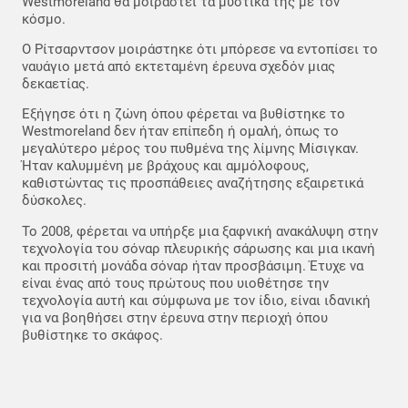
Westmoreland θα μοιραστεί τα μυστικά της με τον
κόσμο.
Ο Ρίτσαρντσον μοιράστηκε ότι μπόρεσε να εντοπίσει το
ναυάγιο μετά από εκτεταμένη έρευνα σχεδόν μιας
δεκαετίας.
Εξήγησε ότι η ζώνη όπου φέρεται να βυθίστηκε το
Westmoreland δεν ήταν επίπεδη ή ομαλή, όπως το
μεγαλύτερο μέρος του πυθμένα της λίμνης Μίσιγκαν.
Ήταν καλυμμένη με βράχους και αμμόλοφους,
καθιστώντας τις προσπάθειες αναζήτησης εξαιρετικά
δύσκολες.
Το 2008, φέρεται να υπήρξε μια ξαφνική ανακάλυψη στην
τεχνολογία του σόναρ πλευρικής σάρωσης και μια ικανή
και προσιτή μονάδα σόναρ ήταν προσβάσιμη. Έτυχε να
είναι ένας από τους πρώτους που υιοθέτησε την
τεχνολογία αυτή και σύμφωνα με τον ίδιο, είναι ιδανική
για να βοηθήσει στην έρευνα στην περιοχή όπου
βυθίστηκε το σκάφος.