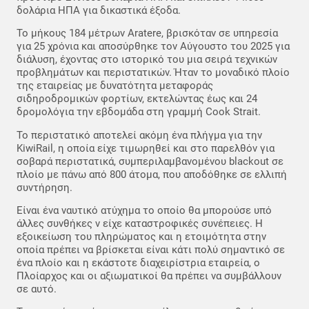
δολάρια ΗΠΑ για δικαστικά έξοδα.
Το μήκους 184 μέτρων Aratere, βρισκόταν σε υπηρεσία
για 25 χρόνια και αποσύρθηκε τον Αύγουστο του 2025 για
διάλυση, έχοντας στο ιστορικό του μια σειρά τεχνικών
προβλημάτων και περιστατικών. Ήταν το μοναδικό πλοίο
της εταιρείας με δυνατότητα μεταφοράς
σιδηροδρομικών φορτίων, εκτελώντας έως και 24
δρομολόγια την εβδομάδα στη γραμμή Cook Strait.
Το περιστατικό αποτελεί ακόμη ένα πλήγμα για την
KiwiRail, η οποία είχε τιμωρηθεί και στο παρελθόν για
σοβαρά περιστατικά, συμπεριλαμβανομένου blackout σε
πλοίο με πάνω από 800 άτομα, που αποδόθηκε σε ελλιπή
συντήρηση.
Είναι ένα ναυτικό ατύχημα το οποίο θα μπορούσε υπό
άλλες συνθήκες ν είχε καταστροφικές συνέπειες. Η
εξοικείωση του πληρώματος και η ετοιμότητα στην
οποία πρέπει να βρίσκεται είναι κάτι πολύ σημαντικό σε
ένα πλοίο και η εκάστοτε διαχειρίστρια εταιρεία, ο
Πλοίαρχος και οι αξιωματικοί θα πρέπει να συμβάλλουν
σε αυτό.