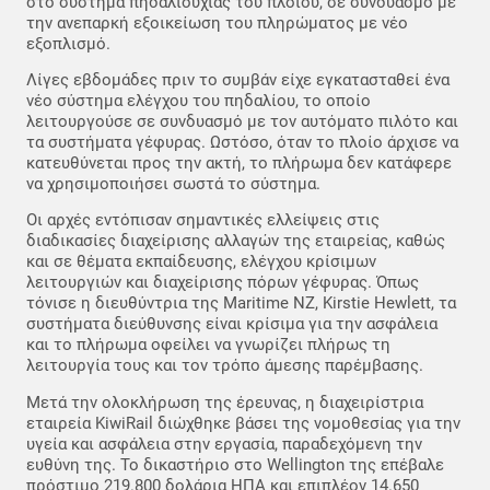
στο σύστημα πηδαλιουχίας του πλοίου, σε συνδυασμό με
την ανεπαρκή εξοικείωση του πληρώματος με νέο
εξοπλισμό.
Λίγες εβδομάδες πριν το συμβάν είχε εγκατασταθεί ένα
νέο σύστημα ελέγχου του πηδαλίου, το οποίο
λειτουργούσε σε συνδυασμό με τον αυτόματο πιλότο και
τα συστήματα γέφυρας. Ωστόσο, όταν το πλοίο άρχισε να
κατευθύνεται προς την ακτή, το πλήρωμα δεν κατάφερε
να χρησιμοποιήσει σωστά το σύστημα.
Οι αρχές εντόπισαν σημαντικές ελλείψεις στις
διαδικασίες διαχείρισης αλλαγών της εταιρείας, καθώς
και σε θέματα εκπαίδευσης, ελέγχου κρίσιμων
λειτουργιών και διαχείρισης πόρων γέφυρας. Όπως
τόνισε η διευθύντρια της Maritime NZ, Kirstie Hewlett, τα
συστήματα διεύθυνσης είναι κρίσιμα για την ασφάλεια
και το πλήρωμα οφείλει να γνωρίζει πλήρως τη
λειτουργία τους και τον τρόπο άμεσης παρέμβασης.
Μετά την ολοκλήρωση της έρευνας, η διαχειρίστρια
εταιρεία KiwiRail διώχθηκε βάσει της νομοθεσίας για την
υγεία και ασφάλεια στην εργασία, παραδεχόμενη την
ευθύνη της. Το δικαστήριο στο Wellington της επέβαλε
πρόστιμο 219.800 δολάρια ΗΠΑ και επιπλέον 14.650