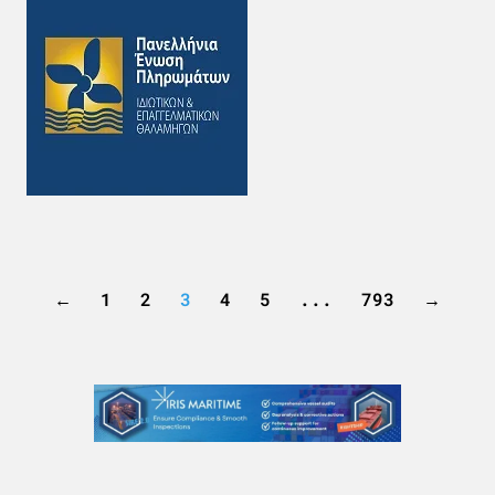
←
1
2
3
4
5
...
793
→