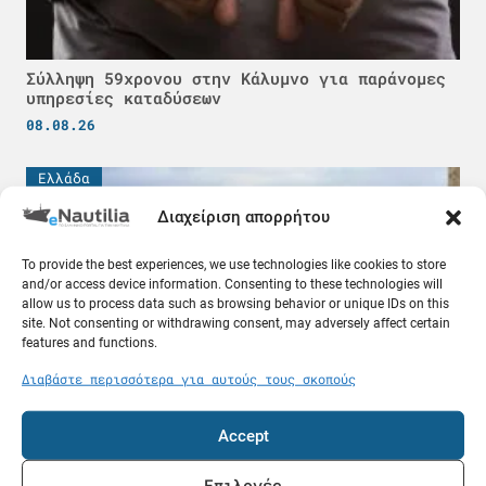
Σύλληψη 59χρονου στην Κάλυμνο για παράνομες
υπηρεσίες καταδύσεων
08.08.26
Ελλάδα
Διαχείριση απορρήτου
To provide the best experiences, we use technologies like cookies to store
and/or access device information. Consenting to these technologies will
allow us to process data such as browsing behavior or unique IDs on this
site. Not consenting or withdrawing consent, may adversely affect certain
features and functions.
Διαβάστε περισσότερα για αυτούς τους σκοπούς
Accept
Δωρεά 150.000 ευρώ από τον κοινωφελή
οργανισμό Deppy Vasileiadis στις οικογένειες
των τριών πεσόντων πυροσβεστών
Επιλογές