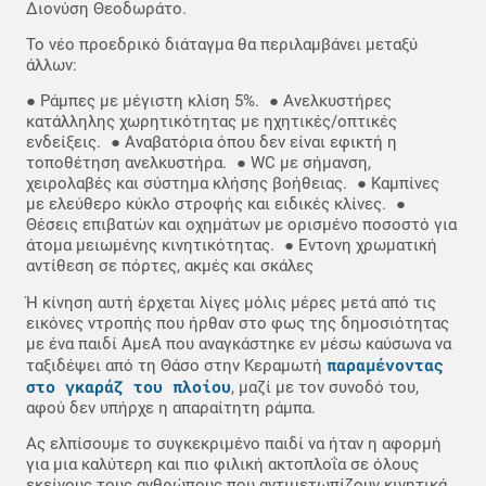
Διονύση Θεοδωράτο.
Το νέο προεδρικό διάταγμα θα περιλαμβάνει μεταξύ
άλλων:
● Ράμπες με μέγιστη κλίση 5%. ● Ανελκυστήρες
κατάλληλης χωρητικότητας με ηχητικές/οπτικές
ενδείξεις. ● Αναβατόρια όπου δεν είναι εφικτή η
τοποθέτηση ανελκυστήρα. ● WC με σήμανση,
χειρολαβές και σύστημα κλήσης βοήθειας. ● Καμπίνες
με ελεύθερο κύκλο στροφής και ειδικές κλίνες. ●
Θέσεις επιβατών και οχημάτων με ορισμένο ποσοστό για
άτομα μειωμένης κινητικότητας. ● Εντονη χρωματική
αντίθεση σε πόρτες, ακμές και σκάλες
Ή κίνηση αυτή έρχεται λίγες μόλις μέρες μετά από τις
εικόνες ντροπής που ήρθαν στο φως της δημοσιότητας
με ένα παιδί ΑμεΑ που αναγκάστηκε εν μέσω καύσωνα να
παραμένοντας
ταξιδέψει από τη Θάσο στην Κεραμωτή
στο γκαράζ του πλοίου
, μαζί με τον συνοδό του,
αφού δεν υπήρχε η απαραίτητη ράμπα.
Ας ελπίσουμε το συγκεκριμένο παιδί να ήταν η αφορμή
για μια καλύτερη και πιο φιλική ακτοπλοΐα σε όλους
εκείνους τους ανθρώπους που αντιμετωπίζουν κινητικά