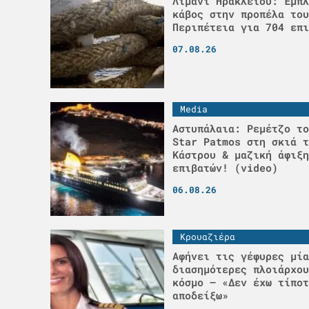
Λιμάνι Ηρακλείου: Έμπλ
κάβος στην προπέλα του
Περιπέτεια για 704 επι
07.08.26
Media
Αστυπάλαια: Ρεμέτζο το
Star Patmos στη σκιά τ
Κάστρου & μαζική άφιξη
επιβατών! (video)
06.08.26
Κρουαζιέρα
Αφήνει τις γέφυρες μία
διασημότερες πλοιάρχου
κόσμο – «Δεν έχω τίποτ
αποδείξω»