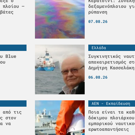
εξε ο
Κερατσίνι: Συνελή
 πλοίου –
δεξαμενόπλοιου γι
βάτες
ρύπανση
07.08.26
Ελλάδα
υ Blue
Συγκινητικός ναυτ
ου
αποχαιρετισμός στ
Δημήτρη Κασσελάκη
06.08.26
ΑΕΝ - Εκπαίδευση
 από τις
Ποια είναι τα καθ
ς στον
δόκιμου πλοιάρχου
α να
εμπορικού ναυτικο
ερωτοαπαντήσεις