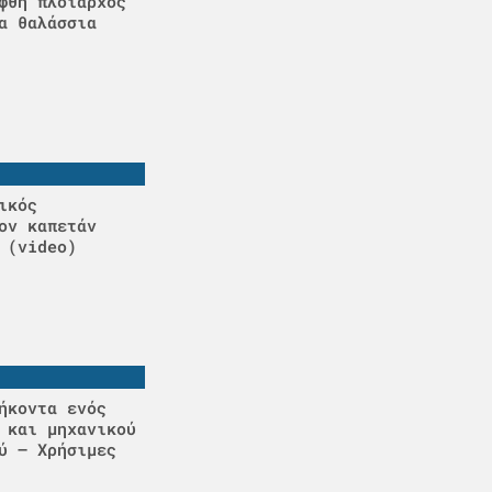
φθη πλοίαρχος
α θαλάσσια
ικός
ον καπετάν
 (video)
ήκοντα ενός
 και μηχανικού
ύ – Χρήσιμες