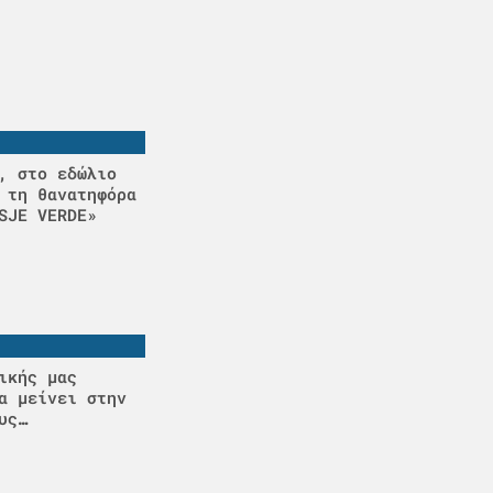
, στο εδώλιο
 τη θανατηφόρα
SJE VERDE»
ικής μας
α μείνει στην
υς…