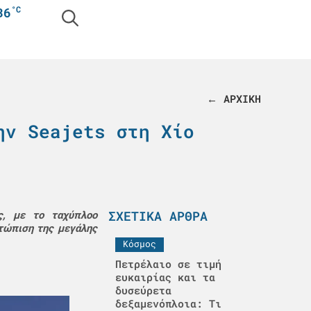
°C
36
← ΑΡΧΙΚΗ
ην Seajets στη Χίο
ΣΧΕΤΙΚΆ ΆΡΘΡΑ
ς, με το ταχύπλοο
τώπιση της μεγάλης
Κόσμος
Πετρέλαιο σε τιμή
ευκαιρίας και τα
δυσεύρετα
δεξαμενόπλοια: Τι