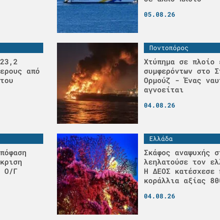
05.08.26
Ποντοπόρος
23,2
Χτύπημα σε πλοίο 
ερους από
συμφερόντων στο Σ
του
Ορμούζ - Ένας ναυ
αγνοείται
04.08.26
Ελλάδα
πόφαση
Σκάφος αναψυχής σ
κριση
λεηλατούσε τον ελ
 Ο/Γ
H ΔΕΟΣ κατέσχεσε 
κοράλλια αξίας 80
04.08.26