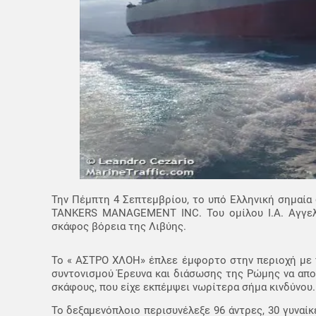
Την Πέμπτη 4 Σεπτεμβρίου, το υπό Ελληνική σημαία
TANKERS MANAGEMENT INC. Του ομίλου Ι.Α. Αγγελ
σκάφος βόρεια της Λιβύης.
Το « ΑΣΤΡΟ ΧΛΟΗ» έπλεε έμφορτο στην περιοχή με π
συντονισμού Έρευνα και διάσωσης της Ρώμης να αποκ
σκάφους, που είχε εκπέμψει νωρίτερα σήμα κινδύνου.
Το δεξαμενόπλοιο περισυνέλεξε 96 άντρες, 30 γυναί