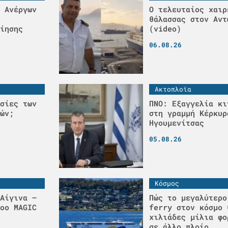
 Ανέργων
Ο τελευταίος χαιρ
θάλασσας στον Αντ
ίησης
(video)
06.08.26
Ακτοπλοϊα
σίες των
ΠΝΟ: Εξαγγελία κι
ών;
στη γραμμή Κέρκυρ
Ηγουμενίτσας
05.08.26
Κόσμος
Αίγινα –
Πώς το μεγαλύτερο
οο MAGIC
ferry στον κόσμο 
χιλιάδες μίλια φο
σε άλλο πλοίο