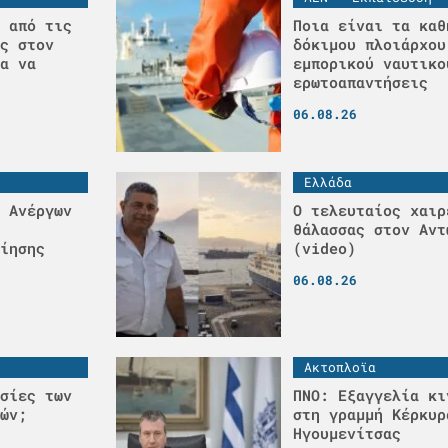
 από τις
Ποια είναι τα καθ
ς στον
δόκιμου πλοιάρχου
α να
εμπορικού ναυτικο
ερωτοαπαντήσεις
06.08.26
Ελλάδα
 Ανέργων
Ο τελευταίος χαιρ
θάλασσας στον Αντ
ίησης
(video)
06.08.26
Ακτοπλοϊα
σίες των
ΠΝΟ: Εξαγγελία κι
ών;
στη γραμμή Κέρκυρ
Ηγουμενίτσας