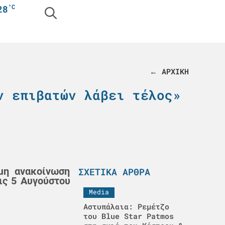
°C
28
← ΑΡΧΙΚΗ
ν επιβατών λάβει τέλος»
μη ανακοίνωση
ΣΧΕΤΙΚΆ ΆΡΘΡΑ
ις 5 Αυγούστου
Media
Αστυπάλαια: Ρεμέτζο
του Blue Star Patmos