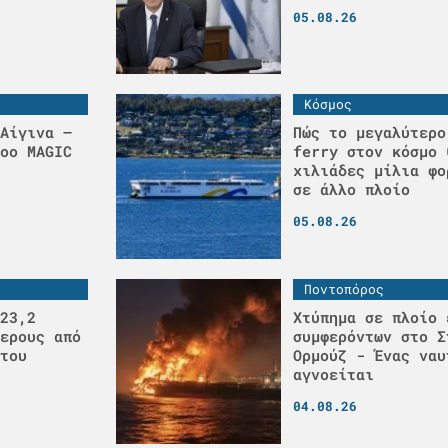
05.08.26
Κόσμος
Αίγινα –
Πώς το μεγαλύτερο
οο MAGIC
ferry στον κόσμο 
χιλιάδες μίλια φο
σε άλλο πλοίο
05.08.26
Ποντοπόρος
23,2
Χτύπημα σε πλοίο 
ερους από
συμφερόντων στο Σ
του
Ορμούζ - Ένας ναυ
αγνοείται
04.08.26