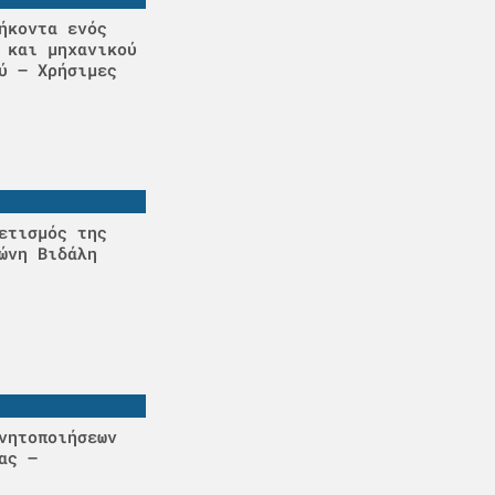
ήκοντα ενός
 και μηχανικού
ύ – Χρήσιμες
ετισμός της
ώνη Βιδάλη
νητοποιήσεων
ας –