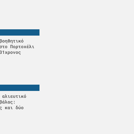
βοηθητικό
στο Πορτοχέλι
31χρονος
 αλιευτικό
βάλας:
ς και δύο