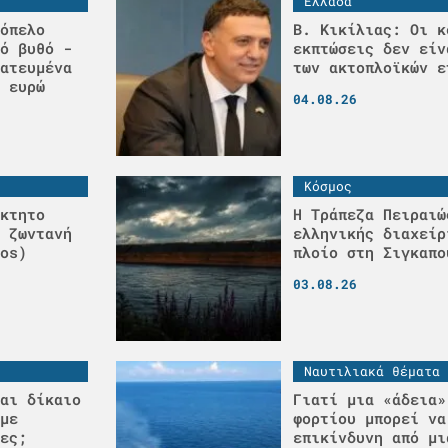
Ελλάδα
όπελο
Β. Κικίλιας: Οι κ
ό βυθό -
εκπτώσεις δεν είν
ατευμένα
των ακτοπλοϊκών ε
 ευρώ
04.08.26
Κόσμος
κτητο
Η Τράπεζα Πειραιώ
 ζωντανή
ελληνικής διαχείρ
os)
πλοίο στη Σιγκαπο
03.08.26
Ναυτιλιακά θέματα
αι δίκαιο
Γιατί μια «άδεια»
με
φορτίου μπορεί να
ες;
επικίνδυνη από μι