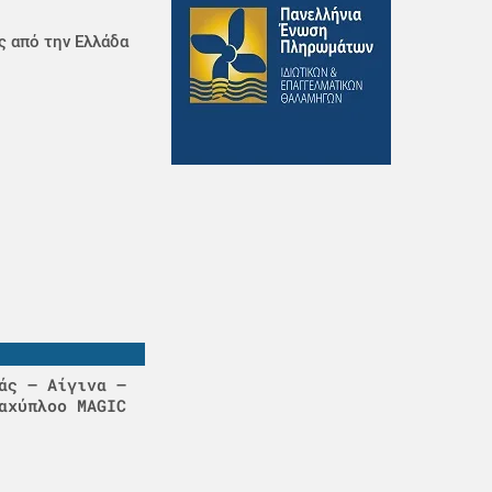
ς από την Ελλάδα
άς – Αίγινα –
αχύπλοο MAGIC