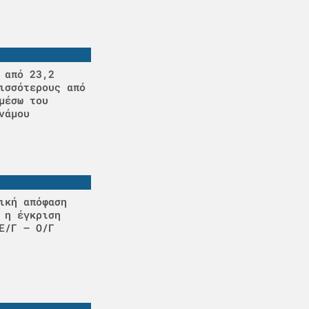
 από 23,2
ισσότερους από
μέσω του
νάμου
ική απόφαση
 η έγκριση
Ε/Γ – Ο/Γ