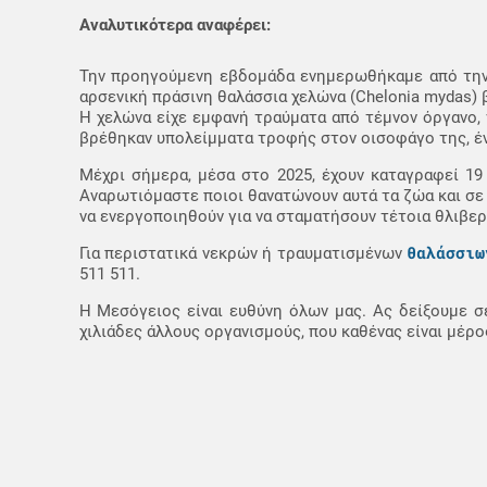
Αναλυτικότερα αναφέρει:
Την προηγούμενη εβδομάδα ενημερωθήκαμε από την ορ
αρσενική πράσινη θαλάσσια χελώνα (Chelonia mydas) 
Η χελώνα είχε εμφανή τραύματα από τέμνον όργανο, 
βρέθηκαν υπολείμματα τροφής στον οισοφάγο της, ένδ
Μέχρι σήμερα, μέσα στο 2025, έχουν καταγραφεί 19
Αναρωτιόμαστε ποιοι θανατώνουν αυτά τα ζώα και σε 
να ενεργοποιηθούν για να σταματήσουν τέτοια θλιβερ
θαλάσσιω
Για περιστατικά νεκρών ή τραυματισμένων
511 511.
Η Μεσόγειος είναι ευθύνη όλων μας. Ας δείξουμε 
χιλιάδες άλλους οργανισμούς, που καθένας είναι μέρο