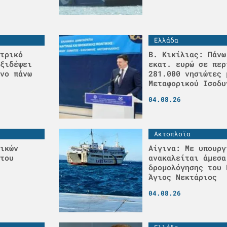
Ελλάδα
τρικό
Β. Κικίλιας: Πάνω
ξιδέψει
εκατ. ευρώ σε περ
νο πάνω
281.000 νησιώτες 
Μεταφορικού Ισοδυ
04.08.26
Ακτοπλοϊα
ικών
Αίγινα: Με υπουργ
του
ανακαλείται άμεσα
δρομολόγησης του 
Άγιος Νεκτάριος
04.08.26