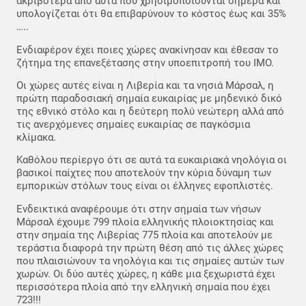
ακριβότερα από αυτά που χρησιμοποιούνται σήμερα και
υπολογίζεται ότι θα επιβαρύνουν το κόστος έως και 35%
…..
Ενδιαφέρον έχει ποιες χώρες ανακίνησαν και έθεσαν το
ζήτημα της επανεξέτασης στην υποεπιτροπή του IMO.
Οι χώρες αυτές είναι η Λιβερία και τα νησιά Μάρσαλ, η
πρώτη παραδοσιακή σημαία ευκαιρίας με μηδενικό δικό
της εθνικό στόλο και η δεύτερη πολύ νεώτερη αλλά από
τις ανερχόμενες σημαίες ευκαιρίας σε παγκόσμια
κλίμακα.
Καθόλου περίεργο ότι σε αυτά τα ευκαιριακά νηολόγια οι
βασικοί παίχτες που αποτελούν την κύρια δύναμη των
εμπορικών στόλων τους είναι οι έλληνες εφοπλιστές.
Ενδεικτικά αναφέρουμε ότι στην σημαία των νήσων
Μάρσαλ έχουμε 799 πλοία ελληνικής πλοιοκτησίας και
στην σημαία της Λιβερίας 775 πλοία και αποτελούν με
τεράστια διαφορά την πρώτη θέση από τις άλλες χώρες
που πλαισιώνουν τα νηολόγια και τις σημαίες αυτών των
χωρών. Οι δύο αυτές χώρες, η κάθε μια ξεχωριστά έχει
περισσότερα πλοία από την ελληνική σημαία που έχει
723!!!