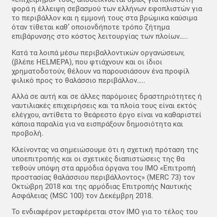
φορά η έλλειψη σεβασμού των ελλήνων εφοπλιστών για
το περιβάλλον και η εμμονή τους στα βρώμικα καύσιμα
όταν τίθεται καθ’ οποιονδήποτε τρόπο ζήτημα
επιβάρυνσης στο κόστος λειτουργίας των πλοίων…..
Κατά τα λοιπά μέσω περιβαλλοντικών οργανώσεων,
(βλέπε HELMEPA), που φτιάχνουν και οι ίδιοι
χρηματοδοτούν, θέλουν να παρουσιάσουν ένα προφίλ
φιλικό προς το θαλάσσιο περιβάλλον…..
Αλλά σε αυτή και σε άλλες παρόμοιες δραστηριότητες ή
ναυτιλιακές επιχειρήσεις και τα πλοία τους είναι εκτός
ελέγχου, αντίθετα το θεάρεστο έργο είναι να καθαριστεί
κάποια παραλία για να εισπράξουν δημοσιότητα και
προβολή.
Κλείνοντας να σημειώσουμε ότι η σχετική πρόταση της
υποεπιτροπής και οι σχετικές διαπιστώσεις της θα
τεθούν υπόψη στα αρμόδια όργανα του IMO «Επιτροπή
προστασίας θαλάσσιου περιβάλλοντος» (MERC 73) τον
Οκτώβρη 2018 και της αρμόδιας Επιτροπής Ναυτικής
Ασφάλειας (MSC 100) τον Δεκέμβρη 2018.
Το ενδιαφέρον μεταφέρεται στον IMO για το τέλος του