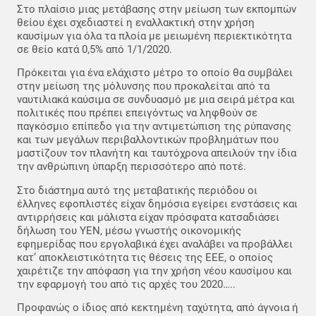
Στο πλαίσιο μιας μετάβασης στην μείωση των εκπομπών
θείου έχει σχεδιαστεί η εναλλακτική στην χρήση
καυσίμων για όλα τα πλοία με μειωμένη περιεκτικότητα
σε θείο κατά 0,5% από 1/1/2020.
Πρόκειται για ένα ελάχιστο μέτρο το οποίο θα συμβάλει
στην μείωση της μόλυνσης που προκαλείται από τα
ναυτιλιακά καύσιμα σε συνδυασμό με μια σειρά μέτρα και
πολιτικές που πρέπει επειγόντως να ληφθούν σε
παγκόσμιο επίπεδο για την αντιμετώπιση της ρύπανσης
και των μεγάλων περιβαλλοντικών προβλημάτων που
μαστίζουν τον πλανήτη και ταυτόχρονα απειλούν την ίδια
την ανθρώπινη ύπαρξη περισσότερο από ποτέ.
Στο διάστημα αυτό της μεταβατικής περιόδου οι
έλληνες εφοπλιστές είχαν δημόσια εγείρει ενστάσεις και
αντιρρήσεις και μάλιστα είχαν πρόσφατα κατσαδιάσει
δήλωση του ΥΕΝ, μέσω γνωστής οικονομικής
εφημερίδας που εργολαβικά έχει αναλάβει να προβάλλει
κατ’ αποκλειστικότητα τις θέσεις της ΕΕΕ, ο οποίος
χαιρέτιζε την απόφαση για την χρήση νέου καυσίμου και
την εφαρμογή του από τις αρχές του 2020…..
Προφανώς ο ίδιος από κεκτημένη ταχύτητα, από άγνοια ή