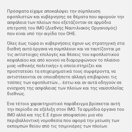
Πρόσφατα είχαμε αποκαλύψει την σύμπλευση
εφοπλιστών και κυβέρνησης σε θέματα που αφορούν την
ασφάλεια των πλοίων που εξετάζονταν σε αρμόδια
επιτροπή του IMO (Διεθνής Ναυτιλιακός Οργανισμός)
που είναι υπό την αιγίδα του ΟΗΕ.
Όλες έως τώρα οι κυβερνήσεις έχουν ως στρατηγική στα
διεθνή αυτά όργανα να συμπλέουν και να ταυτίζονται με
τις αντίστοιχες επιλογές και θέσεις του εφοπλιστικού
κεφαλαίου και από κοινού να διαμορφώνουν το πλαίσιο
μιας «εθνικής πολιτικής» η οποία στηρίζει και
προστατεύει τα επιχειρηματικά τους συμφέροντα, να
αντιστέκονται σε οποιαδήποτε αλλαγή επιβαρύνει τις
τσέπες των εφοπλιστών…. έστω και αν αυτά οδηγούν σε
ενίσχυση της ασφάλειας των πλοίων και της ναυσιπλοΐας
διεθνώς.
Ένα τέτοιο χαρακτηριστικό παράδειγμα βρίσκεται αυτή
την περίοδο σε εξέλιξη στον IMO. Τα αρμόδια όργανα του
IMO αλλά και της Ε.Ε έχουν αποφασίσει μια νέα
περιβαλλοντική νομοθεσία που αφορά την μείωση των
εκπομπών θείου από τις τσιμινιέρες των πλοίων.