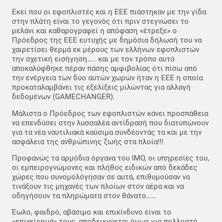
Εκεί που οι εφοπλιστές και η ΕΕΕ πιάστηκαν με την γίδα
στην πλάτη είναι το γεγονός ότι πριν στεγνώσει το
μελάνι και καθαρογραφεί η απόφαση «έτρεξε» ο
Πρόεδρος της ΕΕΕ ευτυχής με δημόσια δήλωσή του να
χαιρετίσει θερμά εκ μέρους των ελλήνων εφοπλιστών
την σχετική εισήγηση….. και με τον τρόπο αυτό
αποκαλύφθηκε πέραν πάσης αμφιβολίας ότι πίσω από
την ενέργεια των δύο αυτών χωρών ήταν η ΕΕΕ η οποία
προκαταλαμβάνει τις εξελίξεις μιλώντας για αλλαγή
δεδομένων (GAMECHANGER).
Μάλιστα ο Πρόεδρος των εφοπλιστών κάνει προσπάθεια
να επενδύσει στην λυσσαλέα αντίδρασή που διατυπώνουν
για τα νέα ναυτιλιακά καύσιμα συνδέοντάς τα και με την
ασφάλεια της ανθρώπινης ζωής στα πλοία!!!
Προφανώς τα αρμόδια όργανα του IMO, οι υπηρεσίες του,
οι εμπειρογνώμονες και πλήθος ειδικών από δεκάδες
χώρες που συνομολόγησαν σε αυτά, επιθυμούσαν να
τινάξουν τις μηχανές των πλοίων στον αέρα και να
οδηγήσουν τα πληρώματα στον θάνατο……
Έωλο, φαιδρό, αβάσιμο και επικίνδυνο είναι το
«επιχείρημά» τους, αποδεικνύεται όμως για πολλοστή