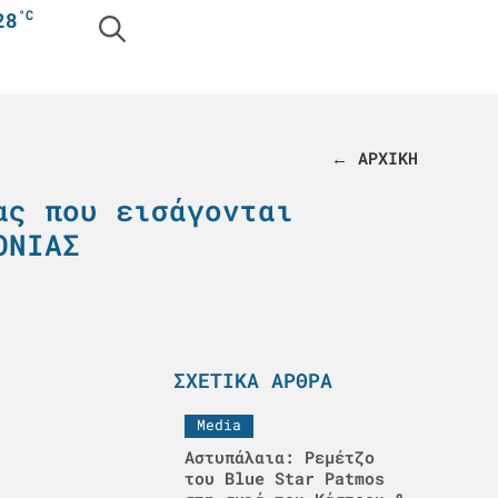
°C
28
← ΑΡΧΙΚΗ
ας που εισάγονται
ΟΝΙΑΣ
ΣΧΕΤΙΚΆ ΆΡΘΡΑ
Media
Αστυπάλαια: Ρεμέτζο
του Blue Star Patmos