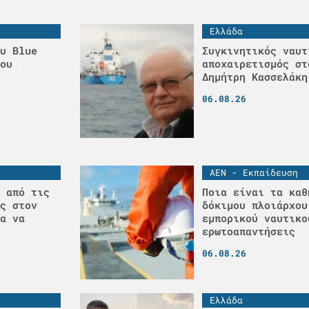
Ελλάδα
υ Blue
Συγκινητικός ναυτ
ου
αποχαιρετισμός στ
Δημήτρη Κασσελάκη
06.08.26
ΑΕΝ - Εκπαίδευση
 από τις
Ποια είναι τα καθ
ς στον
δόκιμου πλοιάρχου
α να
εμπορικού ναυτικο
ερωτοαπαντήσεις
06.08.26
Ελλάδα