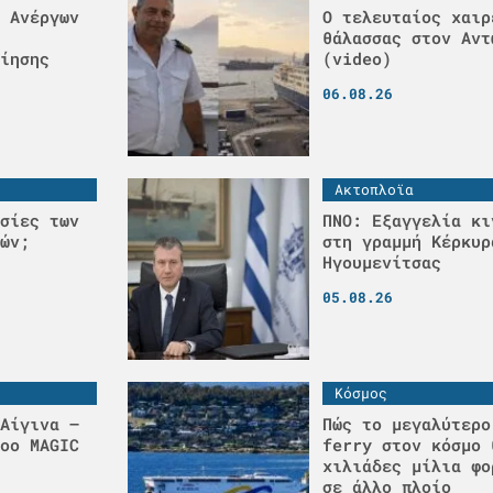
 Ανέργων
Ο τελευταίος χαιρ
θάλασσας στον Αντ
ίησης
(video)
06.08.26
Ακτοπλοϊα
σίες των
ΠΝΟ: Εξαγγελία κι
ών;
στη γραμμή Κέρκυρ
Ηγουμενίτσας
05.08.26
Κόσμος
Αίγινα –
Πώς το μεγαλύτερο
οο MAGIC
ferry στον κόσμο 
χιλιάδες μίλια φο
σε άλλο πλοίο