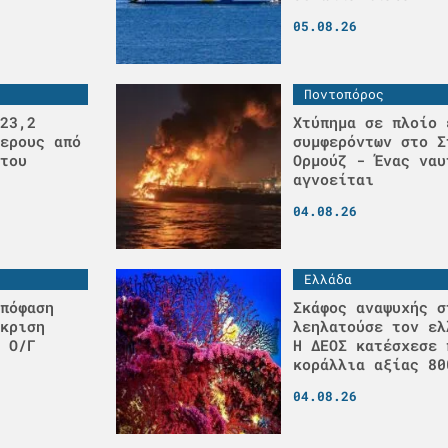
05.08.26
Ποντοπόρος
23,2
Χτύπημα σε πλοίο 
ερους από
συμφερόντων στο Σ
του
Ορμούζ - Ένας ναυ
αγνοείται
04.08.26
Ελλάδα
πόφαση
Σκάφος αναψυχής σ
κριση
λεηλατούσε τον ελ
 Ο/Γ
H ΔΕΟΣ κατέσχεσε 
κοράλλια αξίας 80
04.08.26