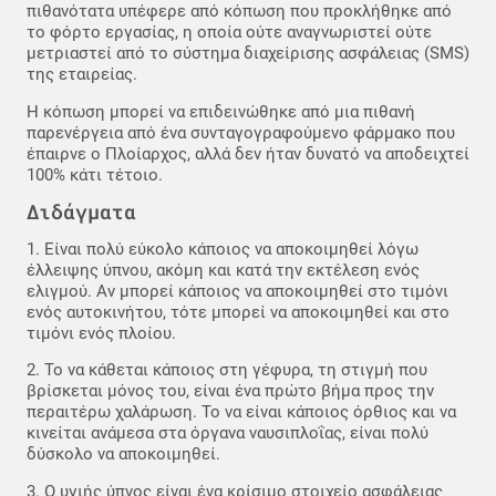
πιθανότατα υπέφερε από κόπωση που προκλήθηκε από
το φόρτο εργασίας, η οποία ούτε αναγνωριστεί ούτε
μετριαστεί από το σύστημα διαχείρισης ασφάλειας (SMS)
της εταιρείας.
Η κόπωση μπορεί να επιδεινώθηκε από μια πιθανή
παρενέργεια από ένα συνταγογραφούμενο φάρμακο που
έπαιρνε ο Πλοίαρχος, αλλά δεν ήταν δυνατό να αποδειχτεί
100% κάτι τέτοιο.
Διδάγματα
1. Είναι πολύ εύκολο κάποιος να αποκοιμηθεί λόγω
έλλειψης ύπνου, ακόμη και κατά την εκτέλεση ενός
ελιγμού. Αν μπορεί κάποιος να αποκοιμηθεί στο τιμόνι
ενός αυτοκινήτου, τότε μπορεί να αποκοιμηθεί και στο
τιμόνι ενός πλοίου.
2. Το να κάθεται κάποιος στη γέφυρα, τη στιγμή που
βρίσκεται μόνος του, είναι ένα πρώτο βήμα προς την
περαιτέρω χαλάρωση. Το να είναι κάποιος όρθιος και να
κινείται ανάμεσα στα όργανα ναυσιπλοΐας, είναι πολύ
δύσκολο να αποκοιμηθεί.
3. Ο υγιής ύπνος είναι ένα κρίσιμο στοιχείο ασφάλειας