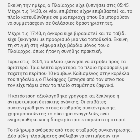
Εκείνη την ημέρα, ο Πλοίαρχος είχε ξυπνήσει στις 05:45.
Μέχρι τις 14:30, οι νέοι επιβάτες είχαν επιβιβαστεί και το
πλοίο κατευθύνθηκε σε μια περιοχή όπου θα μπορούσαν
να συμμετάσχουν σε θαλάσσιες δραστηριότητες.
Μέχρι τις 17:40, η άγκυρα είχε βιραριστεί και το ταξίδι
είχε ξεκινήσει με προορισμό μια νέα τοποθεσία. Εκείνη
τη στιγμή στη γέφυρα είχε βάρδια μόνος του ο
Πλοίαρχος, όπως ήταν η συνήθης πρακτική.
Γύρω στις 18:04, το πλοίο ξεκίνησε να στρίβει προς τα
αριστερά. Τρία λεπτά αργότερα, το πλοίο προσάραξε με
ταχύτητα περίπου 10 κόμβων. Καθισμένος στην καρέκλα
του πηδαλίου, ο Πλοίαρχος ξύπνησε από τον ύπνο που
τον είχε πάρει όταν το πλοίο σταμάτησε ξαφνικά.
Η κατάσταση αξιολογήθηκε γρήγορα και ξεκίνησε η
αντιμετώπιση έκτακτης ανάγκης. Οι επιβάτες
συγκεντρώθηκαν στους σταθμούς συγκέντρωσης,
χρησιμοποιώντας το σύστημα αναγγελιών, ενώ
ενημερώθηκε και η διαχειρίστρια εταιρεία στη στεριά.
Το πλήρωμα ανέφερε από τους σταθμούς συγκέντρωσης.
Δύο μέλη πληρώματος ανέλαβαν να εκτιμήσουν την