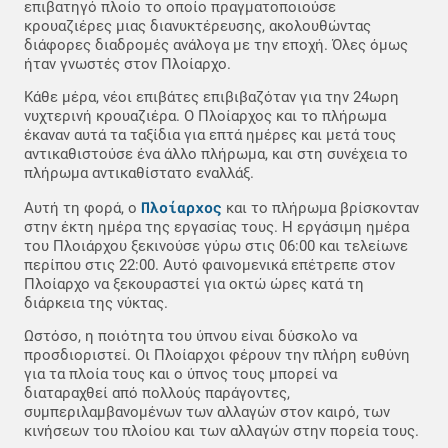
επιβατηγό πλοίο το οποίο πραγματοποιούσε
κρουαζιέρες μιας διανυκτέρευσης, ακολουθώντας
διάφορες διαδρομές ανάλογα με την εποχή. Όλες όμως
ήταν γνωστές στον Πλοίαρχο.
Κάθε μέρα, νέοι επιβάτες επιβιβαζόταν για την 24ωρη
νυχτερινή κρουαζιέρα. Ο Πλοίαρχος και το πλήρωμα
έκαναν αυτά τα ταξίδια για επτά ημέρες και μετά τους
αντικαθιστούσε ένα άλλο πλήρωμα, και στη συνέχεια το
πλήρωμα αντικαθίστατο εναλλάξ.
Πλοίαρχος
Αυτή τη φορά, ο
και το πλήρωμα βρίσκονταν
στην έκτη ημέρα της εργασίας τους. Η εργάσιμη ημέρα
του Πλοιάρχου ξεκινούσε γύρω στις 06:00 και τελείωνε
περίπου στις 22:00. Αυτό φαινομενικά επέτρεπε στον
Πλοίαρχο να ξεκουραστεί για οκτώ ώρες κατά τη
διάρκεια της νύκτας.
Ωστόσο, η ποιότητα του ύπνου είναι δύσκολο να
προσδιοριστεί. Οι Πλοίαρχοι φέρουν την πλήρη ευθύνη
για τα πλοία τους και ο ύπνος τους μπορεί να
διαταραχθεί από πολλούς παράγοντες,
συμπεριλαμβανομένων των αλλαγών στον καιρό, των
κινήσεων του πλοίου και των αλλαγών στην πορεία τους.