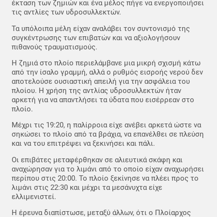
έκταση των ζημιών και ένα μέλος πήγε να ενεργοποιήσει
τις αντλίες των υδροσυλλεκτών.
Τα υπόλοιπα μέλη είχαν αναλάβει τον συντονισμό της
συγκέντρωσης των επιβατών και να αξιολογήσουν
πιθανούς τραυματισμούς.
Η ζημιά στο πλοίο περιελάμβανε μια μικρή σχισμή κάτω
από την ίσαλο γραμμή, αλλά ο ρυθμός εισροής νερού δεν
αποτελούσε ουσιαστική απειλή για την ασφάλεια του
πλοίου. Η χρήση της αντλίας υδροσυλλεκτών ήταν
αρκετή για να απαντλήσει τα ύδατα που εισέρρεαν στο
πλοίο.
Μέχρι τις 19:20, η παλίρροια είχε ανέβει αρκετά ώστε να
σηκώσει το πλοίο από τα βράχια, να επανέλθει σε πλεύση
και να του επιτρέψει να ξεκινήσει και πάλι.
Οι επιβάτες μεταφέρθηκαν σε αλιευτικά σκάφη και
αναχώρησαν για το λιμάνι από το οποίο είχαν αναχωρήσει
περίπου στις 20:00. Το πλοίο ξεκίνησε να πλέει προς το
λιμάνι στις 22:30 και μέχρι τα μεσάνυχτα είχε
ελλιμενιστεί.
Η έρευνα διαπίστωσε, μεταξύ άλλων, ότι ο Πλοίαρχος