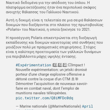
Ναυτικό δεδομένα για την απόδοση του όπλου. Η
πλατφόρμα εκτόξευσης ήταν ένα περιπολικό σκάφος
ανοιχτής θάλασσας του Γαλλικού Ναυτικού.
Αυτή η δοκιμή είναι η τελευταία σε μια σειρά θαλάσσιων
δοκιμών που διεξάγονται στο πλαίσιο της πρωτοβουλίας
«Polaris» του Ναυτικού, η οποία ξεκίνησε το 2021.
Η προσέγγιση Polaris επικεντρώνεται στη διεξαγωγή
εκπαίδευσης και δοκιμών καινοτομίας υπό συνθήκες που
μοιάζουν πολύ με πραγματικές επιχειρήσεις. Στόχος
είναι η καλύτερη προετοιμασία των γαλλικών δυνάμεων
για περιβάλλοντα μάχης υψηλής έντασης.
#Expérimentation
|3️⃣,2️⃣,1️⃣:💥Impact !
Nouvelle expérimentation: un jetski dronisé
porteur d’une charge explosive offensive a
détoné contre la coque d’un CTM 🚢🎯
Démontrer l’acquisition de nouveaux savoir-
faire en combat naval, dont l’emploi de
munitions navales téléopérées.
pic.twitter.com/Q8iMFDc0dq
April
— Marine nationale (@MarineNationale)