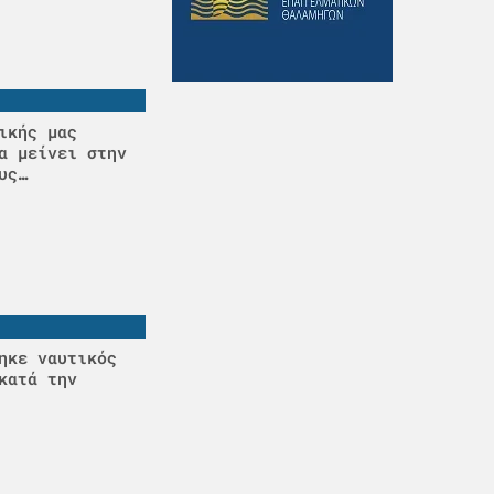
ικής μας
α μείνει στην
υς…
ηκε ναυτικός
κατά την