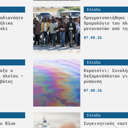
Ελλάδα
αδιανόητο
Πραγματοποιήθηκε 
ήλικα
δρομολόγιο του πλ
ski
μεταναστών από τη
07.08.26
Ελλάδα
εξε ο
Κερατσίνι: Συνελή
 πλοίου –
δεξαμενόπλοιου γι
βάτες
ρύπανση
07.08.26
Ελλάδα
υ Blue
Συγκινητικός ναυτ