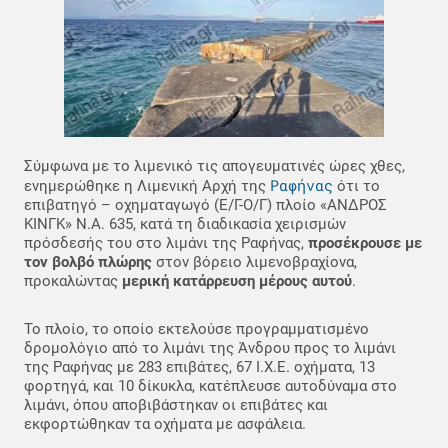
Σύμφωνα με το λιμενικό τις απογευματινές ώρες χθες,
Ραφήνας
ενημερώθηκε η Λιμενική Αρχή της
ότι το
επιβατηγό – οχηματαγωγό (Ε/Γ-Ο/Γ) πλοίο «ΑΝΔΡΟΣ
ΚΙΝΓΚ» Ν.Α. 635, κατά τη διαδικασία χειρισμών
πρόσδεσής του στο λιμάνι της Ραφήνας,
προσέκρουσε με
τον βολβό πλώρης
στον βόρειο λιμενοβραχίονα,
προκαλώντας
μερική κατάρρευση μέρους αυτού
.
Το πλοίο, το οποίο εκτελούσε προγραμματισμένο
δρομολόγιο από το λιμάνι της Άνδρου προς το λιμάνι
της Ραφήνας με 283 επιβάτες, 67 Ι.Χ.Ε. οχήματα, 13
φορτηγά, και 10 δίκυκλα, κατέπλευσε αυτοδύναμα στο
λιμάνι, όπου αποβιβάστηκαν οι επιβάτες και
εκφορτώθηκαν τα οχήματα με ασφάλεια.