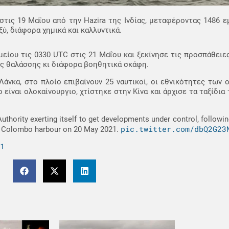
τις 19 Μαΐου από την Hazira της Ινδίας, μεταφέροντας 1486 
ύ, διάφορα χημικά και καλλυντικά.
είου τις 0330 UTC στις 21 Μαΐου και ξεκίνησε τις προσπάθειε
ής θαλάσσης κι διάφορα βοηθητικά σκάφη.
άνκα, στο πλοίο επιβαίνουν 25 ναυτικοί, οι εθνικότητες των ο
ίο είναι ολοκαίνουργιο, χτίστηκε στην Κίνα και άρχισε τα ταξίδι
uthority exerting itself to get developments under control, followin
pic.twitter.com/dbQ2G23
 Colombo harbour on 20 May 2021.
1