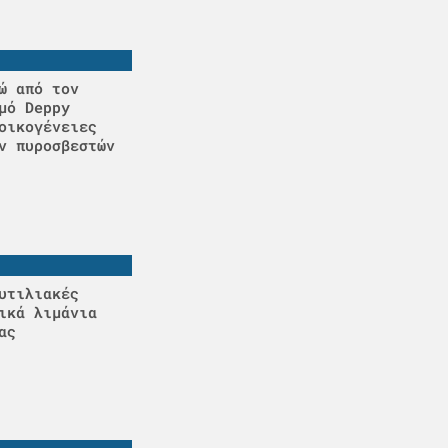
ώ από τον
μό Deppy
οικογένειες
ν πυροσβεστών
υτιλιακές
ικά λιμάνια
ας