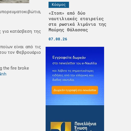
Κόσμος
εμπορευματοκιβώτια,
«Στοπ» από δύο
ναυτιλιακές εταιρείες
στα ρωσικά λιμάνια της
Μαύρης Θάλασσας
ς για κατάσβεση της
07.08.26
ποίων είναι από τις
α του τον Φεβρουάριο
g the fire broke
Nnh