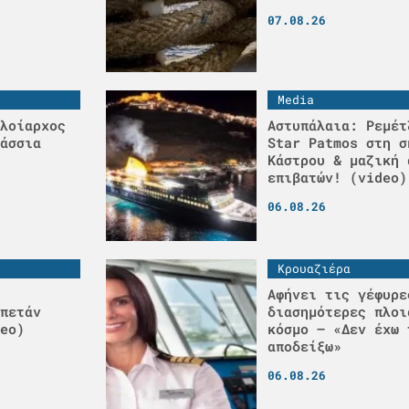
07.08.26
Media
λοίαρχος
Αστυπάλαια: Ρεμέτ
άσσια
Star Patmos στη σ
Κάστρου & μαζική 
επιβατών! (video)
06.08.26
Κρουαζιέρα
Αφήνει τις γέφυρε
πετάν
διασημότερες πλοι
eo)
κόσμο – «Δεν έχω 
αποδείξω»
06.08.26