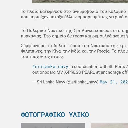
Το πλοίο κατέφθασε στο αγκυροβόλιο του Κολόμπο σ
που περιείχαν μεταξύ άλλων εμπορευμάτων, νιτρικό οξ
Το Πολεμικό Ναυτικό της Σρι Λάνκα έσπευσε στο σημ
πυρκαγιάς. Στο σημείο έφτασαν και ρυμουλκά ανοικτ
Σύμφωνα με το δελτίο τύπου του Ναυτικού της Σρι Λ
Φιλιππίνες, την Κίνα, την Ινδία και την Ρωσία. Το πλο
του τρέχοντος έτους.
#srilanka_navy
in coordination with SL Ports A
out onboard MV X-PRESS PEARL at anchorage off
May 21, 202
— Sri Lanka Navy (@srilanka_navy)
ΦΩΤΟΓΡΑΦΙΚΌ ΥΛΙΚΌ