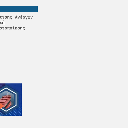
τισης Ανέργων
χή
στοποίησης