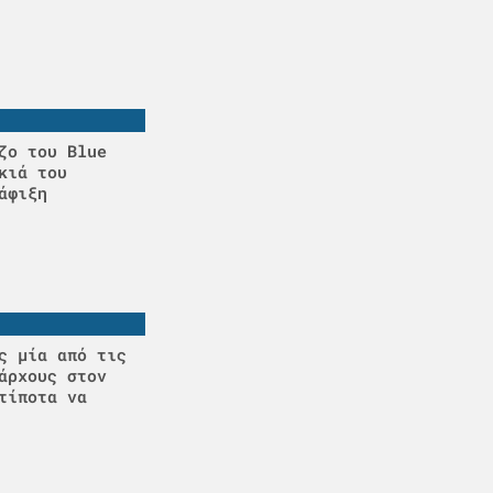
ζο του Blue
κιά του
άφιξη
ς μία από τις
άρχους στον
τίποτα να