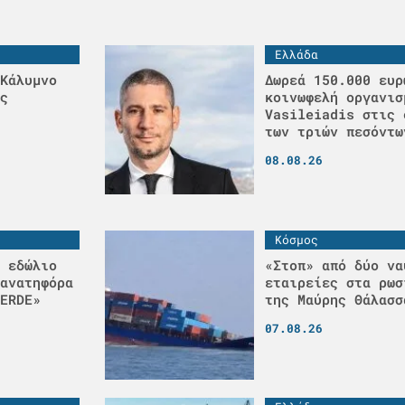
Ελλάδα
Κάλυμνο
Δωρεά 150.000 ευρ
ς
κοινωφελή οργανισ
Vasileiadis στις 
των τριών πεσόντω
08.08.26
Κόσμος
 εδώλιο
«Στοπ» από δύο να
ανατηφόρα
εταιρείες στα ρωσ
ERDE»
της Μαύρης Θάλασσ
07.08.26