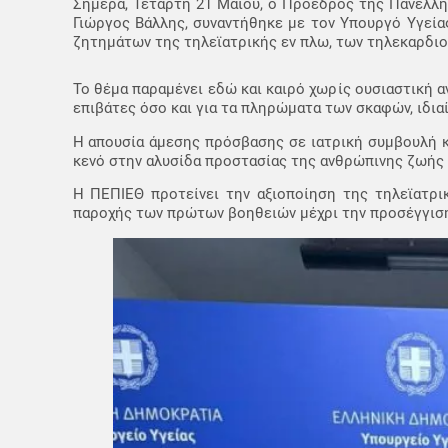
Σήμερα, Τετάρτη 21 Μαΐου, ο Πρόεδρος της Πανελλ
Γιώργος Βάλλης, συναντήθηκε με τον Υπουργό Υγείας
ζητημάτων της τηλεϊατρικής εν πλω, των τηλεκαρδι
Το θέμα παραμένει εδώ και καιρό χωρίς ουσιαστική 
επιβάτες όσο και για τα πληρώματα των σκαφών, ιδια
Η απουσία άμεσης πρόσβασης σε ιατρική συμβουλή κ
κενό στην αλυσίδα προστασίας της ανθρώπινης ζωής
Η ΠΕΠΙΕΘ προτείνει την αξιοποίηση της τηλεϊατρι
παροχής των πρώτων βοηθειών μέχρι την προσέγγιση