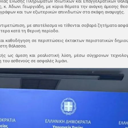
ήνιας Ένωσης Πληρωμάτων Ιδιωτικών και Επαγγελματικών Θαλαμ
, κ. Άδωνι Γεωργιάδη, με κύρια θέματα την ανάγκη άμεσης θε
ογράφων και των εξωτερικών απινιδωτών στα σκάφη αναψυχής.
αντιμετώπιση, με αποτέλεσμα να τίθενται σοβαρά ζητήματα ασφά
ίτερα κατά τη θερινή περίοδο.
αι καθοδήγηση σε περιπτώσεις έκτακτων περιστατικών δημιουρ
 στη θάλασσα.
κής ως άμεση και ρεαλιστική λύση, μέσω σύγχρονων τεχνολο
 του ασθενούς σε ασφαλές λιμάνι.