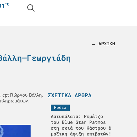
°C
31
← ΑΡΧΙΚΗ
Βάλλη–Γεωργιάδη
ΣΧΕΤΙΚΆ ΆΡΘΡΑ
Θ
, cpt Γιώργου Βάλλη,
ι πληρωμάτων.
Media
Αστυπάλαια: Ρεμέτζο
του Blue Star Patmos
στη σκιά του Κάστρου &
μαζική άφιξη επιβατών!