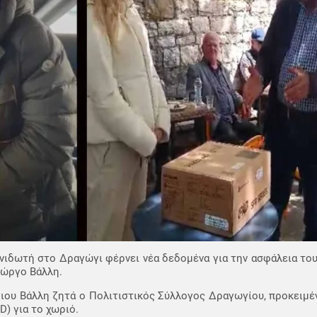
νιδωτή στο Δραγώγι φέρνει νέα δεδομένα για την ασφάλεια του
ιώργο Βάλλη.
ιου Βάλλη ζητά ο Πολιτιστικός Σύλλογος Δραγωγίου, προκειμέ
) για το χωριό.