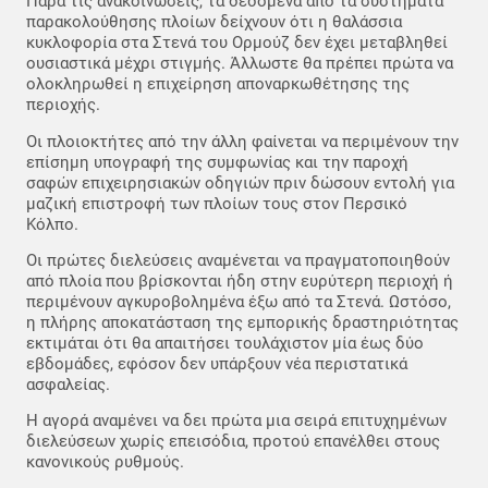
Παρά τις ανακοινώσεις, τα δεδομένα από τα συστήματα
παρακολούθησης πλοίων δείχνουν ότι η θαλάσσια
κυκλοφορία στα Στενά του Ορμούζ δεν έχει μεταβληθεί
ουσιαστικά μέχρι στιγμής. Άλλωστε θα πρέπει πρώτα να
ολοκληρωθεί η επιχείρηση αποναρκωθέτησης της
περιοχής.
Οι πλοιοκτήτες από την άλλη φαίνεται να περιμένουν την
επίσημη υπογραφή της συμφωνίας και την παροχή
σαφών επιχειρησιακών οδηγιών πριν δώσουν εντολή για
μαζική επιστροφή των πλοίων τους στον Περσικό
Κόλπο.
Οι πρώτες διελεύσεις αναμένεται να πραγματοποιηθούν
από πλοία που βρίσκονται ήδη στην ευρύτερη περιοχή ή
περιμένουν αγκυροβολημένα έξω από τα Στενά. Ωστόσο,
η πλήρης αποκατάσταση της εμπορικής δραστηριότητας
εκτιμάται ότι θα απαιτήσει τουλάχιστον μία έως δύο
εβδομάδες, εφόσον δεν υπάρξουν νέα περιστατικά
ασφαλείας.
Η αγορά αναμένει να δει πρώτα μια σειρά επιτυχημένων
διελεύσεων χωρίς επεισόδια, προτού επανέλθει στους
κανονικούς ρυθμούς.