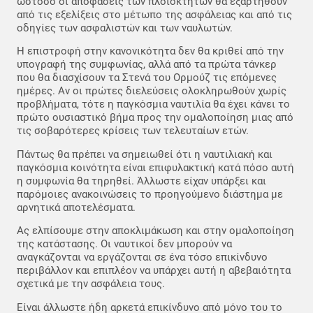
ωστόσο οι αποφάσεις των πλοιοκτητών θα εξαρτηθούν
από τις εξελίξεις στο μέτωπο της ασφάλειας και από τις
οδηγίες των ασφαλιστών και των ναυλωτών.
Η επιστροφή στην κανονικότητα δεν θα κριθεί από την
υπογραφή της συμφωνίας, αλλά από τα πρώτα τάνκερ
που θα διασχίσουν τα Στενά του Ορμούζ τις επόμενες
ημέρες. Αν οι πρώτες διελεύσεις ολοκληρωθούν χωρίς
προβλήματα, τότε η παγκόσμια ναυτιλία θα έχει κάνει το
πρώτο ουσιαστικό βήμα προς την ομαλοποίηση μιας από
τις σοβαρότερες κρίσεις των τελευταίων ετών.
Πάντως θα πρέπει να σημειωθεί ότι η ναυτιλιακή και
παγκόσμια κοινότητα είναι επιφυλακτική κατά πόσο αυτή
η συμφωνία θα τηρηθεί. Άλλωστε είχαν υπάρξει και
παρόμοιες ανακοινώσεις το προηγούμενο διάστημα με
αρνητικά αποτελέσματα.
Ας ελπίσουμε στην αποκλιμάκωση και στην ομαλοποίηση
της κατάστασης. Οι ναυτικοί δεν μπορούν να
αναγκάζονται να εργάζονται σε ένα τόσο επικίνδυνο
περιβάλλον και επιπλέον να υπάρχει αυτή η αβεβαιότητα
σχετικά με την ασφάλεια τους.
Είναι άλλωστε ήδη αρκετά επικίνδυνο από μόνο του το