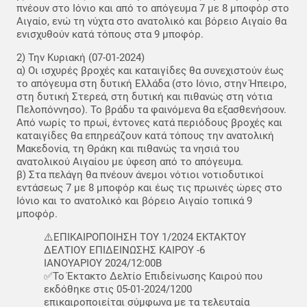
πνέουν στο Ιόνιο και από το απόγευμα 7 με 8 μποφόρ στο
Αιγαίο, ενώ τη νύχτα στο ανατολικό και βόρειο Αιγαίο θα
ενισχυθούν κατά τόπους στα 9 μποφόρ.
2) Την Κυριακή (07-01-2024)
α) Οι ισχυρές βροχές και καταιγίδες θα συνεχιστούν έως
το απόγευμα στη δυτική Ελλάδα (στο Ιόνιο, στην Ήπειρο,
στη δυτική Στερεά, στη δυτική και πιθανώς στη νότια
Πελοπόννησο). Το βράδυ τα φαινόμενα θα εξασθενήσουν.
Από νωρίς το πρωί, έντονες κατά περιόδους βροχές και
καταιγίδες θα επηρεάζουν κατά τόπους την ανατολική
Μακεδονία, τη Θράκη και πιθανώς τα νησιά του
ανατολικού Αιγαίου με ύφεση από το απόγευμα.
β) Στα πελάγη θα πνέουν άνεμοι νότιοι νοτιοδυτικοί
εντάσεως 7 με 8 μποφόρ και έως τις πρωινές ώρες στο
Ιόνιο και το ανατολικό και βόρειο Αιγαίο τοπικά 9
μποφόρ.
⚠️ΕΠΙΚΑΙΡΟΠΟΙΗΣΗ ΤΟΥ 1/2024 ΕΚΤΑΚΤΟΥ
ΔΕΛΤΙΟΥ ΕΠΙΔΕΙΝΩΣΗΣ ΚΑΙΡΟΥ -6
ΙΑΝΟΥΑΡΙΟΥ 2024/12:00B
✅Το Έκτακτο Δελτίο Επιδείνωσης Καιρού που
εκδόθηκε στις 05-01-2024/1200
επικαιροποιείται σύμφωνα με τα τελευταία