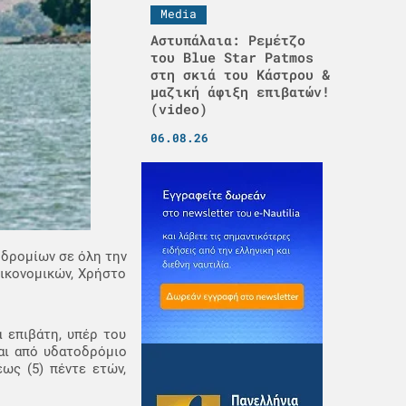
Media
Αστυπάλαια: Ρεμέτζο
του Blue Star Patmos
στη σκιά του Κάστρου &
μαζική άφιξη επιβατών!
(video)
06.08.26
οδρομίων σε όλη την
ικονομικών, Χρήστο
 επιβάτη, υπέρ του
αι από υδατοδρόμιο
ως (5) πέντε ετών,