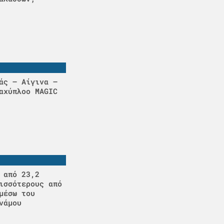
άς – Αίγινα –
αχύπλοο MAGIC
 από 23,2
ισσότερους από
μέσω του
νάμου