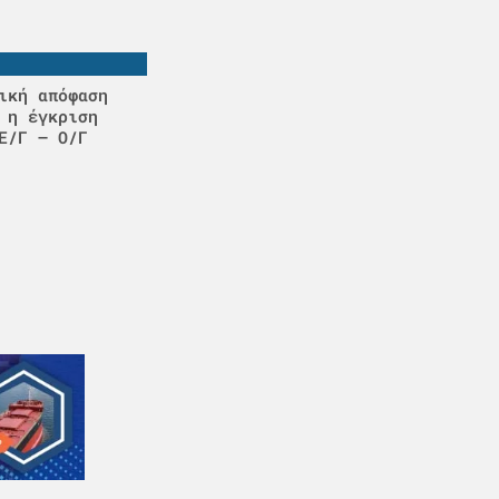
ική απόφαση
 η έγκριση
Ε/Γ – Ο/Γ