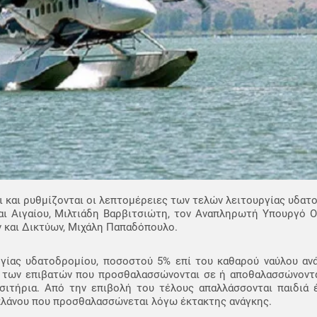
ι και ρυθμίζονται οι λεπτομέρειες των τελών λειτουργίας υδατ
αι Αιγαίου, Μιλτιάδη Βαρβιτσιώτη, τον Αναπληρωτή Υπουργό Ο
 και Δικτύων, Μιχάλη Παπαδόπουλο.
γίας υδατοδρομίου, ποσοστού 5% επί του καθαρού ναύλου ανά
ια των επιβατών που προσθαλασσώνονται σε ή αποθαλασσώνοντ
σιτήρια. Από την επιβολή του τέλους απαλλάσσονται παιδιά έ
οπλάνου που προσθαλασσώνεται λόγω έκτακτης ανάγκης.