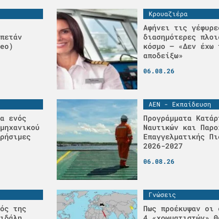
Κρουαζιέρα
Αφήνει τις γέφυρε
πετάν
διασημότερες πλοι
eo)
κόσμο – «Δεν έχω 
αποδείξω»
06.08.26
ΑΕΝ - Εκπαίδευση
α ενός
Προγράμματα Κατάρ
μηχανικού
Ναυτικών και Παρο
ρήσιμες
Επαγγελματικής Πι
2026-2027
06.08.26
Γνώσεις
ός της
Πως προέκυψαν οι 
ιδάλη
4 «χρωματιστών» Θ