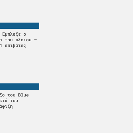
 Έμπλεξε ο
α του πλοίου –
4 επιβάτες
ζο του Blue
κιά του
άφιξη