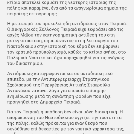
κτίριο αποτελεί κομμάτι της νεότερης ιστορίας της
πόλης και παραμένει ένα από τα αναγνωρίσιμα σημεία της
πειραϊκής ακτογραμμής.
Η μεταφορά του προκαλεί ήδη αντιδράσεις στον Πειραιά.
Ο Δικηγορικός Σύλλογος Πειραιά είχε εκφράσει από τις
αρχές Μαΐου την κατηγορηματική αντίθεσή του στη
μετεγκατάσταση, σημειώνοντας ότι η λειτουργία του
Ναυτοδικείου στην ιστορική του έδρα δεν επιβαρύνει
τον κρατικό προϋπολογισμό, καθώς το κτίριο ανήκει στο
Πολεμικό Ναυτικό και έχει παραχωρηθεί για τις ανάγκες
του δικαστηρίου.
Αντιδράσεις καταγράφονται και σε αυτοδιοικητικό
επίπεδο, με την Αντιπεριφερειάρχη Στρατηγικού
Σχεδιασμού της Περιφέρειας Αττικής Σταυρούλα
Αντωνάκου να κάνει λόγο για απουσία επίσημης
ενημέρωσης μετά τη συνάντηση φορέων που είχε
προηγηθεί στο Δημαρχείο Πειραιά.
Για τον Πειραιά, η υπόθεση δεν είναι μόνο διοικητική. Η
απομάκρυνση του Ναυτοδικείου αγγίζει την ταυτότητα
της πόλης, καθώς πρόκειται για έναν θεσμό που
συνδέθηκε επί δεκαετίες με τον ναυτικό χαρακτήρα της,