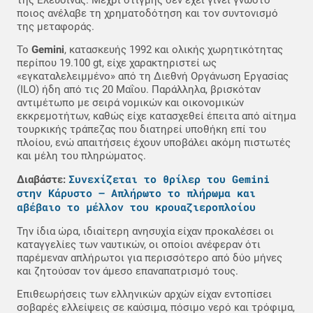
ποιος ανέλαβε τη χρηματοδότηση και τον συντονισμό
της μεταφοράς.
Το
Gemini
, κατασκευής 1992 και ολικής χωρητικότητας
περίπου 19.100 gt, είχε χαρακτηριστεί ως
«εγκαταλελειμμένο» από τη Διεθνή Οργάνωση Εργασίας
(ILO) ήδη από τις 20 Μαΐου. Παράλληλα, βρισκόταν
αντιμέτωπο με σειρά νομικών και οικονομικών
εκκρεμοτήτων, καθώς είχε κατασχεθεί έπειτα από αίτημα
τουρκικής τράπεζας που διατηρεί υποθήκη επί του
πλοίου, ενώ απαιτήσεις έχουν υποβάλει ακόμη πιστωτές
και μέλη του πληρώματος.
Συνεχίζεται το θρίλερ του Gemini
Διαβάστε:
στην Κάρυστο – Απλήρωτο το πλήρωμα και
αβέβαιο το μέλλον του κρουαζιεροπλοίου
Την ίδια ώρα, ιδιαίτερη ανησυχία είχαν προκαλέσει οι
καταγγελίες των ναυτικών, οι οποίοι ανέφεραν ότι
παρέμεναν απλήρωτοι για περισσότερο από δύο μήνες
και ζητούσαν τον άμεσο επαναπατρισμό τους.
Επιθεωρήσεις των ελληνικών αρχών είχαν εντοπίσει
σοβαρές ελλείψεις σε καύσιμα, πόσιμο νερό και τρόφιμα,