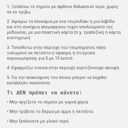
1. Ξεπλένω το σημείο με άφθονο θαλασσινό νερό, χωρίς
να το τρίβω
2. Αφαιρώ τα πλοκάμια με ένα τσιμπιδάκι ή μια λαβίδα
και στη συνέχεια απομακρύνω τυχόν υπολείμματα της
μέδουσας, με μια πλαστική κάρτα (π.χ. τραπεζική ή κάρτα
εισιτηρίων)
3. Τοποθετώ στην περιοχή του τσιμπήματος πάγο
τυλιγμένο σε πετσέτα ή ύφασμα, ή στιγμιαία
παγοκομπρέσα, για 5 με 15 λεπτά
4. Εφαρμόζω τοπικά στην περιοχή κορτιζονούχο αλοιφή
5. Για την ανακούφιση του πόνου μπορεί να ληφθεί
κατάλληλο παυσίπονο.
Τι ΔΕΝ πρέπει να κάνετε:
• Μην αγγίζετε το σημείο με γυμνά χέρια.
• Μην τρίβετε το δέρμα με άμμο ή πετσέτα.
• Μην ξεπλένετε με γλυκό νερό.