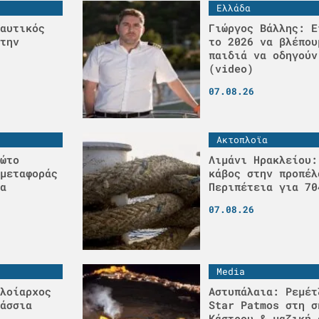
Ελλάδα
αυτικός
Γιώργος Βάλλης: Ε
την
το 2026 να βλέπου
παιδιά να οδηγούν
(video)
07.08.26
Ακτοπλοϊα
ώτο
Λιμάνι Ηρακλείου:
μεταφοράς
κάβος στην προπέλ
α
Περιπέτεια για 70
07.08.26
Media
λοίαρχος
Αστυπάλαια: Ρεμέτ
άσσια
Star Patmos στη σ
Κάστρου & μαζική 