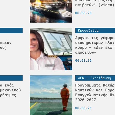
επιβατών! (video)
06.08.26
Κρουαζιέρα
Αφήνει τις γέφυρε
πετάν
διασημότερες πλοι
eo)
κόσμο – «Δεν έχω 
αποδείξω»
06.08.26
ΑΕΝ - Εκπαίδευση
α ενός
Προγράμματα Κατάρ
μηχανικού
Ναυτικών και Παρο
ρήσιμες
Επαγγελματικής Πι
2026-2027
06.08.26