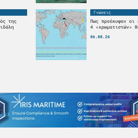
Γνώσεις
ός της
Πως προέκυψαν οι 
ιδάλη
4 «χρωματιστών» Θ
06.08.26