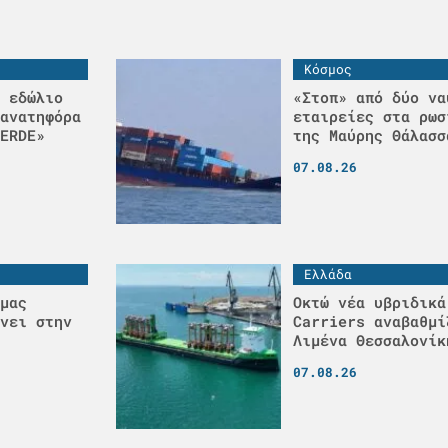
Κόσμος
 εδώλιο
«Στοπ» από δύο να
ανατηφόρα
εταιρείες στα ρωσ
ERDE»
της Μαύρης Θάλασσ
07.08.26
Ελλάδα
μας
Οκτώ νέα υβριδικά
νει στην
Carriers αναβαθμί
Λιμένα Θεσσαλονίκ
07.08.26