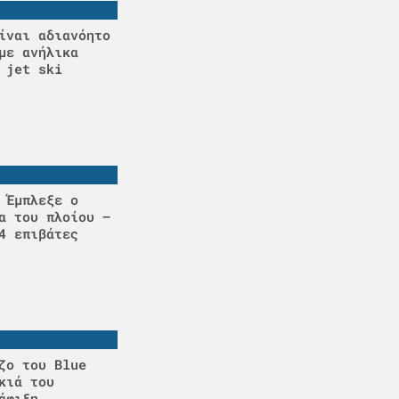
ίναι αδιανόητο
με ανήλικα
 jet ski
 Έμπλεξε ο
α του πλοίου –
4 επιβάτες
ζο του Blue
κιά του
άφιξη