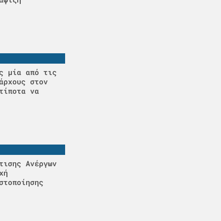
ς μία από τις
άρχους στον
τίποτα να
τισης Ανέργων
χή
στοποίησης