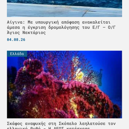
Αίγινα: Με υπουργική απόφαση ανακαλείται
άμεσα η έγκριση δρομολόγησης του Ε/Γ – Ο/Γ
Άγιος Νεκτάριος
04.08.26
Ελλάδα
Σκάφος αναψυχής στη Σκόπελο λεηλατούσε τον
ελληνικό βυθό - H ΔΕΟΣ κατέσχεσε