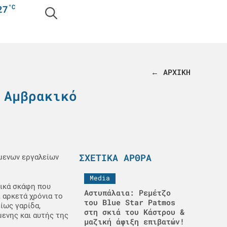
°C
27
← ΑΡΧΙΚΗ
 Αμβρακικό
ΣΧΕΤΙΚΆ ΆΡΘΡΑ
όμενων εργαλείων
Media
τικά σκάφη που
Αστυπάλαια: Ρεμέτζο
 αρκετά χρόνια το
του Blue Star Patmos
ίως γαρίδα,
στη σκιά του Κάστρου &
μενης και αυτής της
μαζική άφιξη επιβατών!