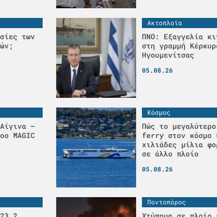
Ακτοπλοϊα
σίες των
ΠΝΟ: Εξαγγελία κι
ών;
στη γραμμή Κέρκυρ
Ηγουμενίτσας
05.08.26
Κόσμος
Αίγινα –
Πώς το μεγαλύτερο
οο MAGIC
ferry στον κόσμο 
χιλιάδες μίλια φο
σε άλλο πλοίο
05.08.26
Ποντοπόρος
23,2
Χτύπημα σε πλοίο 