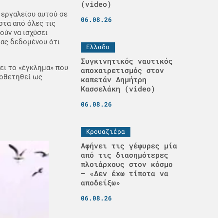
(video)
 εργαλείου αυτού σε
06.08.26
στα από όλες τις
ούν να ισχύσει
ιας δεδομένου ότι
Ελλάδα
Συγκινητικός ναυτικός
ει το «έγκλημα» που
αποχαιρετισμός στον
μοθετηθεί ως
καπετάν Δημήτρη
Κασσελάκη (video)
06.08.26
Κρουαζιέρα
Αφήνει τις γέφυρες μία
από τις διασημότερες
πλοιάρχους στον κόσμο
– «Δεν έχω τίποτα να
αποδείξω»
06.08.26