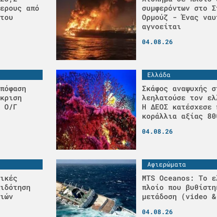
ερους από
συμφερόντων στο Σ
του
Ορμούζ - Ένας ναυ
αγνοείται
04.08.26
Ελλάδα
πόφαση
Σκάφος αναψυχής σ
κριση
λεηλατούσε τον ελ
 Ο/Γ
H ΔΕΟΣ κατέσχεσε 
κοράλλια αξίας 80
04.08.26
Αφιερώματα
ικές
MTS Oceanos: Το ε
ιδότηση
πλοίο που βυθίστη
ιών
μετάδοση (video &
04.08.26