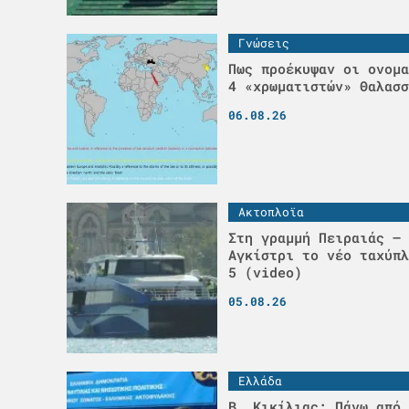
Γνώσεις
Πως προέκυψαν οι ονομα
4 «χρωματιστών» Θαλασσ
06.08.26
Ακτοπλοϊα
Στη γραμμή Πειραιάς – 
Αγκίστρι το νέο ταχύπλ
5 (video)
05.08.26
Ελλάδα
Β. Κικίλιας: Πάνω από 