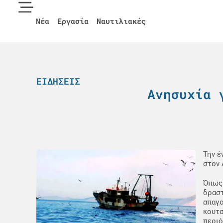
Νέα
Εργασία
Ναυτιλιακές
ΕΙΔΉΣΕΙΣ
Aνησυχία 
Την έ
στον 
Όπως 
δραστ
απαγο
κουτσ
περιό