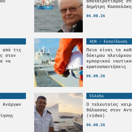
ου
αποχαιρετισμός στ
Δημήτρη Κασσελάκη
06.08.26
ΑΕΝ - Εκπαίδευση
 από τις
Ποια είναι τα καθ
ς στον
δόκιμου πλοιάρχου
α να
εμπορικού ναυτικο
ερωτοαπαντήσεις
06.08.26
Ελλάδα
 Ανέργων
Ο τελευταίος χαιρ
θάλασσας στον Αντ
ίησης
(video)
06.08.26