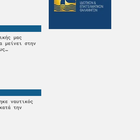
ικής μας
α μείνει στην
υς…
ηκε ναυτικός
κατά την