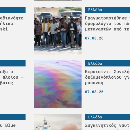
Ελλάδα
αδιανόητο
Πραγματοποιήθηκε 
ήλικα
δρομολόγιο του πλ
ski
μεταναστών από τη
07.08.26
Ελλάδα
εξε ο
Κερατσίνι: Συνελή
 πλοίου –
δεξαμενόπλοιου γι
βάτες
ρύπανση
07.08.26
Ελλάδα
υ Blue
Συγκινητικός ναυτ