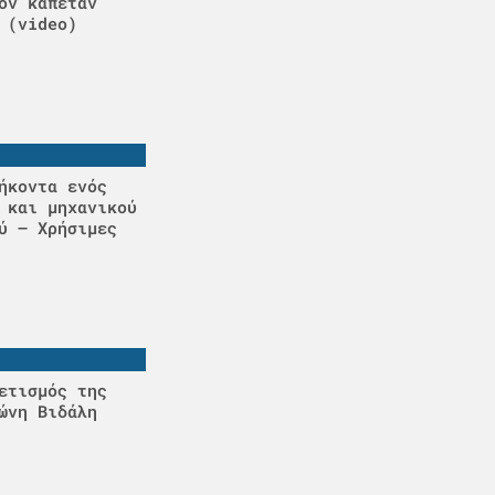
ον καπετάν
 (video)
ήκοντα ενός
 και μηχανικού
ύ – Χρήσιμες
ετισμός της
ώνη Βιδάλη