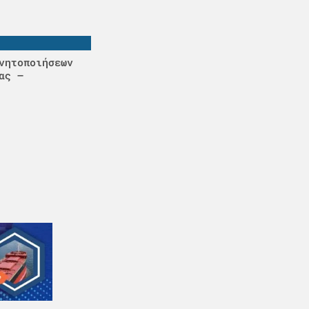
νητοποιήσεων
ας –