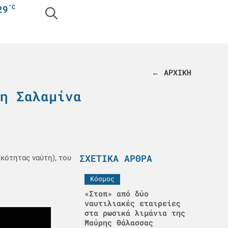
°C
29
← ΑΡΧΙΚΗ
η Σαλαμίνα
ΣΧΕΤΙΚΆ ΆΡΘΡΑ
κότητας ναύτη), του
Κόσμος
«Στοπ» από δύο
ναυτιλιακές εταιρείες
στα ρωσικά λιμάνια της
Μαύρης Θάλασσας