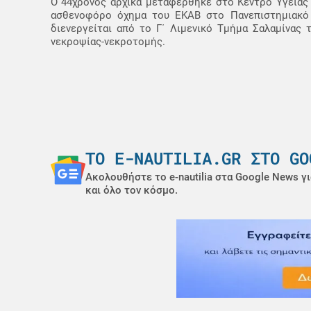
Ο 44χρονος αρχικά μεταφέρθηκε στο Κέντρο Υγείας
ασθενοφόρο όχημα του ΕΚΑΒ στο Πανεπιστημιακό Γ
διενεργείται από το Γ΄ Λιμενικό Τμήμα Σαλαμίνας 
νεκροψίας-νεκροτομής.
ΤΟ E-NAUTILIA.GR ΣΤΟ GO
Ακολουθήστε το e-nautilia στα Google News γι
και όλο τον κόσμο.